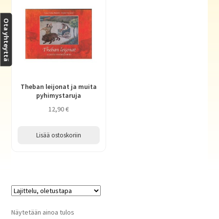
Haluatko kirjailijaksi?
Ota yhteyttä
Theban leijonat ja muita
pyhimystaruja
12,90
€
Lisää ostoskoriin
Näytetään ainoa tulos