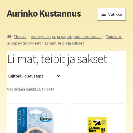
Aurinko Kustannus
Siirry
Siirry
Valikko
navigointiin
sisältöön
Etusivu
Etusivu
Auringon kirja- ja paperipuodit verkossa
Toimisto-
ja paperitarvikkeet
Liimat, teipit ja sakset
Yritys
Liimat, teipit ja sakset
In English
Yhteystiedot
Näytetään kaikki 16 tulosta
Laajen
Aurinko Kustannus: kirjat
alemm
tason
Laajen
Auringon kirja- ja paperipuodit verkossa
valikko
alemm
tason
Pokkarit (180×110 mm)
valikko