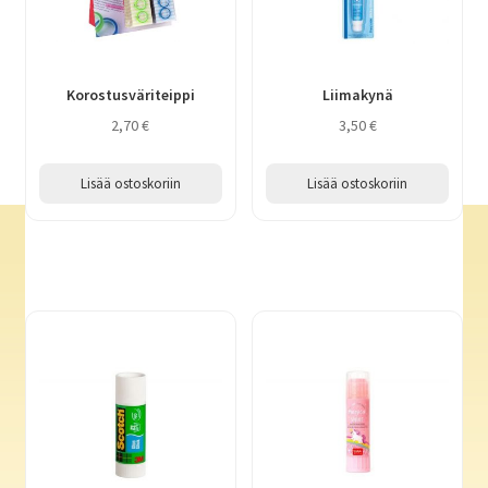
Kirjeen kirjoitus
Korostusväriteippi
Liimakynä
Kynät, värikynät, liidut, huopakynät
2,70
€
3,50
€
Kynäpussit
Lisää ostoskoriin
Lisää ostoskoriin
Liimat, teipit ja sakset
Magneetit
Muistikirjat
Postikortit
Tarrat