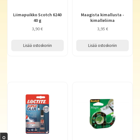
Vihkot ja muut kirjoituslehtiöt, viestilaput
Liimapuikko Scotch 6240
Maagista kimallusta -
40 g
kimalleliima
Media
3,90
€
3,95
€
Haluatko kirjailijaksi?
Lisää ostoskoriin
Lisää ostoskoriin