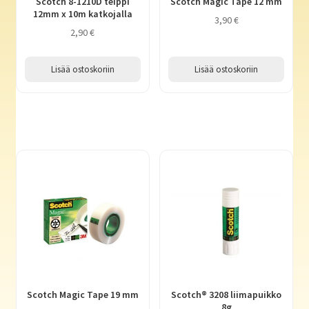
Scotch 8-1210D teippi
Scotch Magic Tape 12 mm
12mm x 10m katkojalla
3,90
€
2,90
€
Lisää ostoskoriin
Lisää ostoskoriin
Scotch Magic Tape 19 mm
Scotch® 3208 liimapuikko
8g