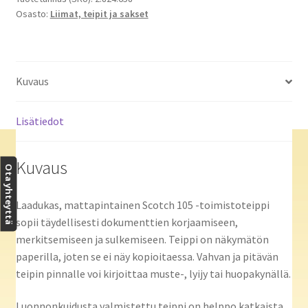
Osasto:
Liimat, teipit ja sakset
x
7,5m
määrä
Kuvaus
Lisätiedot
Kuvaus
Ota yhteyttä
Laadukas, mattapintainen Scotch 105 -toimistoteippi
sopii täydellisesti dokumenttien korjaamiseen,
merkitsemiseen ja sulkemiseen. Teippi on näkymätön
paperilla, joten se ei näy kopioitaessa. Vahvan ja pitävän
teipin pinnalle voi kirjoittaa muste-, lyijy tai huopakynällä.
Luonnonkuidusta valmistettu teippi on helppo katkaista