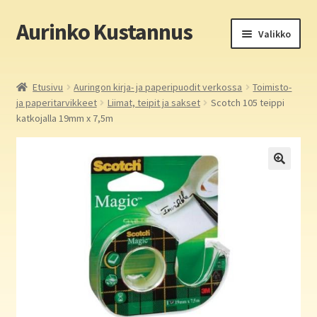
Aurinko Kustannus
Siirry
Siirry
Valikko
navigointiin
sisältöön
Etusivu
Etusivu
Auringon kirja- ja paperipuodit verkossa
Toimisto-
ja paperitarvikkeet
Liimat, teipit ja sakset
Scotch 105 teippi
Yritys
katkojalla 19mm x 7,5m
In English
Yhteystiedot
Laajen
Aurinko Kustannus: kirjat
alemm
tason
Laajen
Auringon kirja- ja paperipuodit verkossa
valikko
alemm
tason
Media
valikko