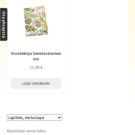
Haluatko kirjailijaksi?
Ota yhteyttä
Osoitekirja Venetsialainen
uni
11,90
€
Lisää ostoskoriin
Näytetään ainoa tulos