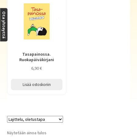
Haluatko kirjailijaksi?
Ota yhteyttä
Tasapainossa.
Ruokapäiväkirjani
6,90
€
Lisää ostoskoriin
Näytetään ainoa tulos