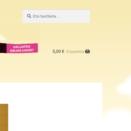
Etsi:
Haku
Haluatko
kirjailijaksi?
0,00
€
0 tuotetta