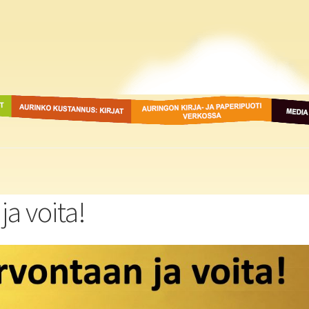
ot
Aurinko Kustannus: kirjat
Auringon kirja- ja
Media
paperipuodit verkossa
ja voita!