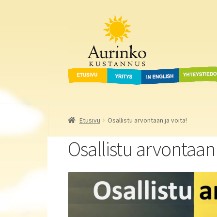
Aurinko Kustannus
Siirry
Siirry
navigointiin
sisältöön
Etusivu
Yritys
In English
Yhteystied
Etusivu
Osallistu arvontaan ja voita!
Osallistu arvontaan 