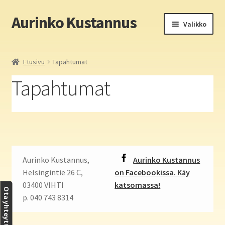
Aurinko Kustannus
Siirry
Siirry
Valikko
navigointiin
sisältöön
Etusivu
Etusivu
Tapahtumat
Yritys
Tapahtumat
In English
Yhteystiedot
Laajen
Aurinko Kustannus: kirjat
Aurinko Kustannus,
Aurinko Kustannus
alemm
Helsingintie 26 C,
on Facebookissa. Käy
tason
Laajen
Auringon kirja- ja paperipuodit verkossa
03400 VIHTI
katsomassa!
valikko
alemm
Ota yhteyttä
p. 040 743 8314
tason
Media
valikko