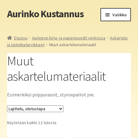
Aurinko Kustannus
Siirry
Siirry
Valikko
navigointiin
sisältöön
Etusivu
Etusivu
Auringon kirja- ja paperipuodit verkossa
Askartelu
ja taiteilijatarvikkeet
Muut askartelumateriaalit
Yritys
Muut
In English
askartelumateriaalit
Yhteystiedot
Laajen
Esimerkiksi piippurassit, styroxpallot jne.
Aurinko Kustannus: kirjat
alemm
tason
Laajen
Auringon kirja- ja paperipuodit verkossa
valikko
alemm
Näytetään kaikki 12 tulosta
tason
Media
valikko