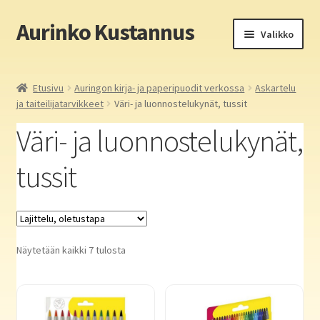
Aurinko Kustannus
Siirry
Siirry
Valikko
navigointiin
sisältöön
Etusivu
Etusivu
Auringon kirja- ja paperipuodit verkossa
Askartelu
ja taiteilijatarvikkeet
Väri- ja luonnostelukynät, tussit
Yritys
Väri- ja luonnostelukynät,
In English
tussit
Yhteystiedot
Laajen
Aurinko Kustannus: kirjat
alemm
Näytetään kaikki 7 tulosta
tason
Laajen
Auringon kirja- ja paperipuodit verkossa
valikko
alemm
tason
Media
valikko