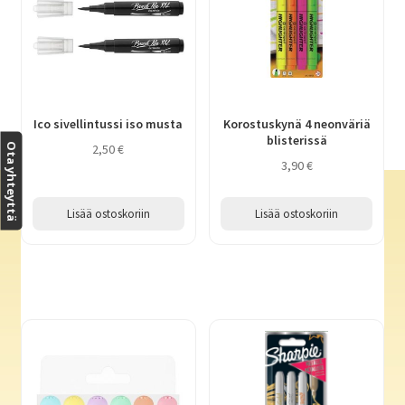
Ico sivellintussi iso musta
Korostuskynä 4 neonväriä
blisterissä
Ota yhteyttä
2,50
€
3,90
€
Lisää ostoskoriin
Lisää ostoskoriin