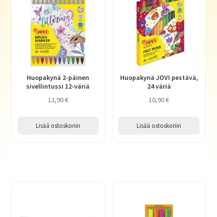
Haluatko kirjailijaksi?
Huopakynä 2-päinen
Huopakynä JOVI pestävä,
sivellintussi 12-väriä
24 väriä
12,90
€
10,90
€
Lisää ostoskoriin
Lisää ostoskoriin