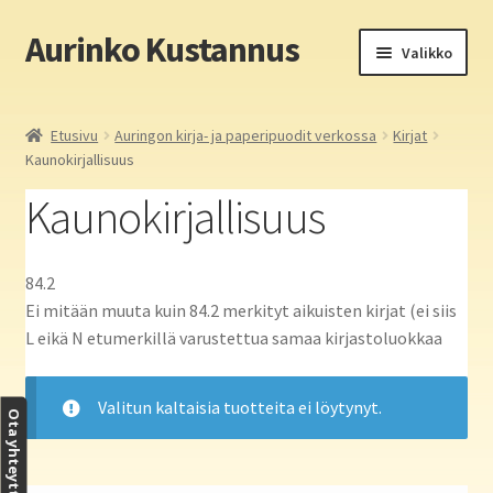
Aurinko Kustannus
Siirry
Siirry
Valikko
navigointiin
sisältöön
Etusivu
Etusivu
Auringon kirja- ja paperipuodit verkossa
Kirjat
Kaunokirjallisuus
Yritys
Kaunokirjallisuus
In English
Yhteystiedot
84.2
Ei mitään muuta kuin 84.2 merkityt aikuisten kirjat (ei siis
Laajen
L eikä N etumerkillä varustettua samaa kirjastoluokkaa
Aurinko Kustannus: kirjat
alemm
tason
Laajen
Auringon kirja- ja paperipuodit verkossa
Valitun kaltaisia tuotteita ei löytynyt.
valikko
alemm
Ota yhteyttä
tason
Media
valikko