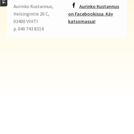
Haluatko kirjailijaksi?
Aurinko Kustannus,
Aurinko Kustannus
Helsingintie 26 C,
on Facebookissa. Käy
03400 VIHTI
katsomassa!
p. 040 743 8314