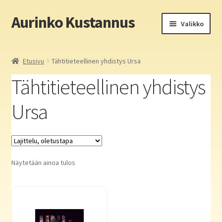
Aurinko Kustannus
Siirry
Siirry
Valikko
navigointiin
sisältöön
Etusivu
Etusivu
Tähtitieteellinen yhdistys Ursa
Yritys
Tähtitieteellinen yhdistys
In English
Ursa
Yhteystiedot
Laajen
Aurinko Kustannus: kirjat
alemm
Näytetään ainoa tulos
tason
Laajen
Auringon kirja- ja paperipuodit verkossa
valikko
alemm
tason
Media
valikko