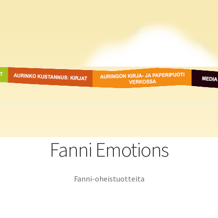
ot
Aurinko Kustannus: kirjat
Auringon kirja- ja
Media
paperipuodit verkossa
Fanni Emotions
Fanni-oheistuotteita