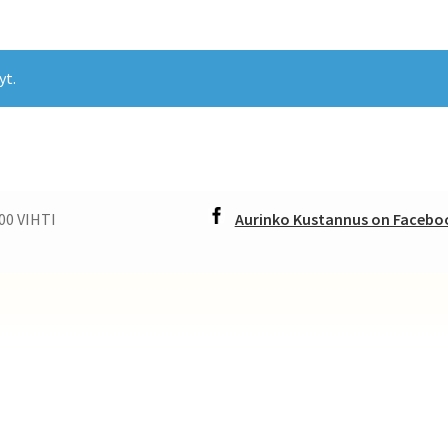
yt.
00 VIHTI
Aurinko Kustannus on Faceboo