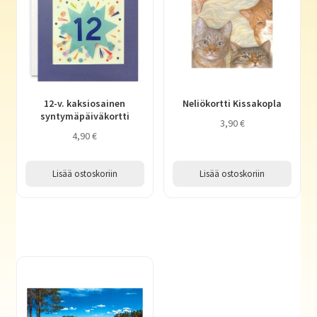
12-v. kaksiosainen
Neliökortti Kissakopla
syntymäpäiväkortti
3,90
€
4,90
€
Lisää ostoskoriin
Lisää ostoskoriin