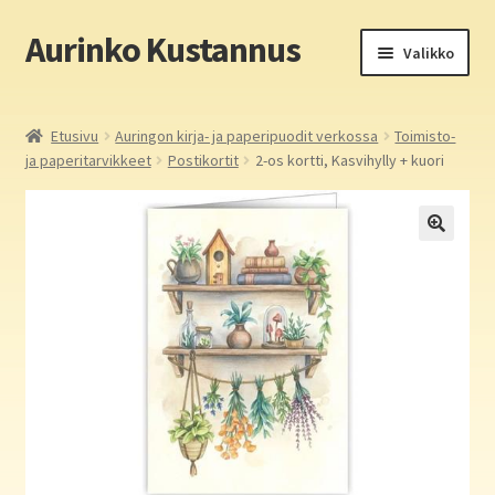
Aurinko Kustannus
Siirry
Siirry
Valikko
navigointiin
sisältöön
Etusivu
Etusivu
Auringon kirja- ja paperipuodit verkossa
Toimisto-
ja paperitarvikkeet
Postikortit
2-os kortti, Kasvihylly + kuori
Yritys
In English
Yhteystiedot
Laajen
Aurinko Kustannus: kirjat
alemm
tason
Laajen
Auringon kirja- ja paperipuodit verkossa
valikko
alemm
tason
Media
valikko