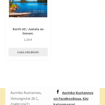
Kortti A5 / Jumala on
linnani.
1,50
€
Lisää ostoskoriin
Aurinko Kustannus,
Aurinko Kustannus
Helsingintie 26 C,
on Facebookissa. Käy
03400 VIHTI
katsomassa!