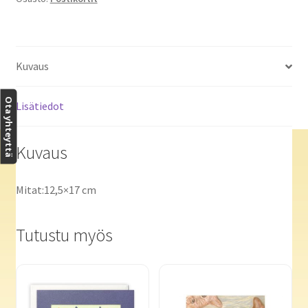
määrä
Kuvaus
Ota yhteyttä
Lisätiedot
Kuvaus
Mitat:12,5×17 cm
Tutustu myös