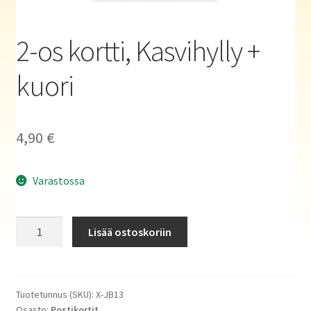
Haluatko kirjailijaksi?
2-os kortti, Kasvihylly +
kuori
4,90
€
Varastossa
2-
Lisää ostoskoriin
os
kortti,
Kasvihylly
+
Tuotetunnus (SKU):
X-JB13
Osasto:
Postikortit
kuori