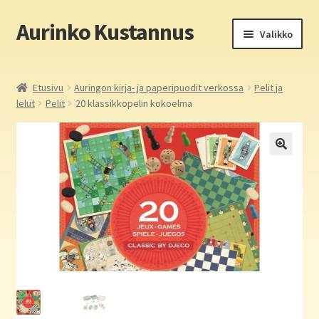
Aurinko Kustannus
Siirry
Siirry
Valikko
navigointiin
sisältöön
Etusivu
Etusivu
Auringon kirja- ja paperipuodit verkossa
Pelit ja
lelut
Pelit
20 klassikkopelin kokoelma
Yritys
In English
Yhteystiedot
Laajen
Aurinko Kustannus: kirjat
alemm
tason
Laajen
Auringon kirja- ja paperipuodit verkossa
valikko
alemm
tason
Media
valikko