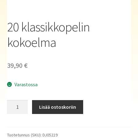
Haluatko kirjailijaksi?
20 klassikkopelin
kokoelma
39,90
€
Varastossa
20
Lisää ostoskoriin
klassikkopelin
kokoelma
määrä
Tuotetunnus (SKU):
DJ05219