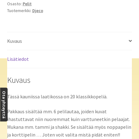
Osasto:
Pelit
Tuotemerkki:
Djeco
Kuvaus
Lisätiedot
Kuvaus
Ota yhteyttä
Tässä kauniissa laatikossa on 20 klassikkopeliä.
Pakkaus sisältää mm. 6 pelilautaa, joiden kuvat
ihastuttavat niin nuoremmat kuin varttuneetkin pelaajat.
Mukana mm. tammi ja shakki. Se sisältää myös noppapelin
ja korttipelin … Joten voit valita mistä pidät eniten!!