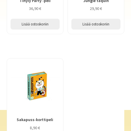
Tinyly Party -peli
Jungle taquin
36,90
€
29,90
€
Lisää ostoskoriin
Lisää ostoskoriin
Sakapuss-korttipeli
8,90
€