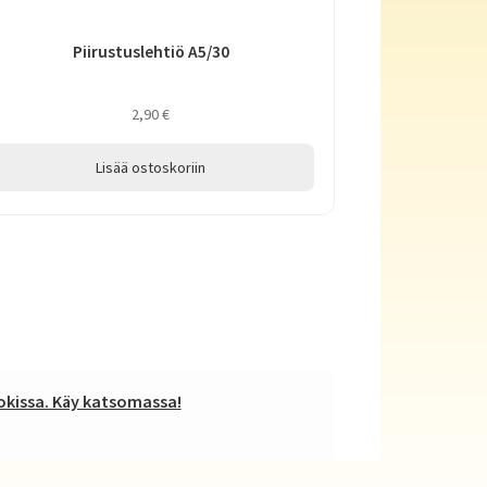
Piirustuslehtiö A5/30
2,90
€
Lisää ostoskoriin
kissa. Käy katsomassa!