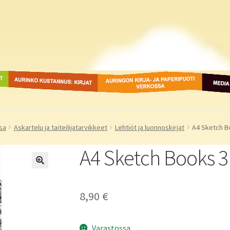
ot
Aurinko Kustannus: kirjat
Auringon kirja- ja
Media
paperipuodit verkossa
sa
Askartelu ja taiteilijatarvikkeet
Lehtiöt ja luonnoskirjat
A4 Sketch Bo
A4 Sketch Books 3 
8,90
€
Varastossa