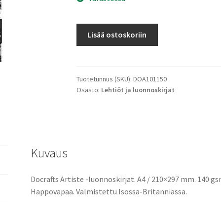
A4
Lisää ostoskoriin
Sketch
Books
3
kpl
Tuotetunnus (SKU):
DOA101150
Osasto:
Lehtiöt ja luonnoskirjat
Tiikeri
määrä
Kuvaus
Docrafts Artiste -luonnoskirjat. A4 / 210×297 mm. 140 gsm /
Happovapaa. Valmistettu Isossa-Britanniassa.