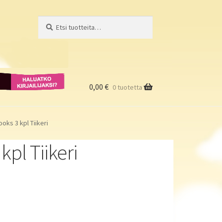
Etsi:
Haku
Haluatko
kirjailijaksi?
0,00
€
0 tuotetta
oks 3 kpl Tiikeri
kpl Tiikeri