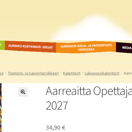
ot
Aurinko Kustannus: kirjat
Auringon kirja- ja
Media
paperipuodit verkossa
sa
Toimisto- ja paperitarvikkeet
Kalenterit
Lukuvuosikalenterit
Aarr
Aarreaitta Opettaj
2027
34,90
€