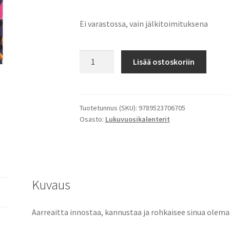
Ei varastossa, vain jälkitoimituksena
Aarreaitta
Lisää ostoskoriin
Opettajan
kalenteri
2026-
2027
Tuotetunnus (SKU):
9789523706705
Osasto:
Lukuvuosikalenterit
määrä
Kuvaus
Aarreaitta innostaa, kannustaa ja rohkaisee sinua olema