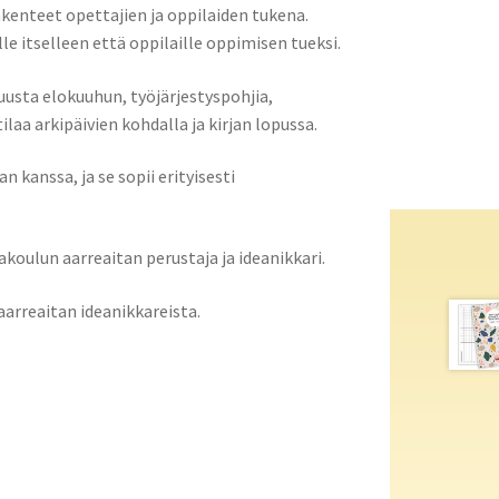
kenteet opettajien ja oppilaiden tukena.
lle itselleen että oppilaille oppimisen tueksi.
usta elokuuhun, työjärjestyspohjia,
laa arkipäivien kohdalla ja kirjan lopussa.
 kanssa, ja se sopii erityisesti
akoulun aarreaitan perustaja ja ideanikkari.
 aarreaitan ideanikkareista.