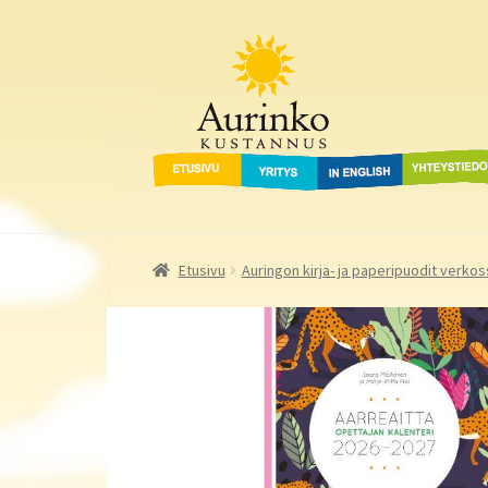
Aurinko Kustannus
Siirry
Siirry
navigointiin
sisältöön
Etusivu
Yritys
In English
Yhteystied
Etusivu
Auringon kirja- ja paperipuodit verkos