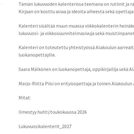
Tämän lukuvuoden kalenterissa teemana on rutiinit ja ra
Kirjaan on koottu asiaa ja ideoita aiheesta sekä opettaja
Kalenteri sisältää muun muassa viikkokalenterin heinäku
lukuvuosi- ja viikkosuunnitelmasivuja sekä muistiinpanoti
Kalenteri on toteutettu yhteistyössä Alakoulun aarreaitan
luokanopettajille.
Saara Mälkönen on luokanopettaja, oppikirjailija sekä Al
Marjo-Riitta Piisi on erityisopettaja ja toinen Alakoulun
Mitat:
Ilmestyy huhti/toukokuussa 2026
Lukuvuosikalenterit_2027