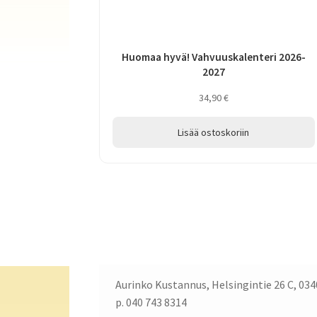
Huomaa hyvä! Vahvuuskalenteri 2026-
2027
34,90
€
Lisää ostoskoriin
Aurinko Kustannus, Helsingintie 26 C, 034
p. 040 743 8314