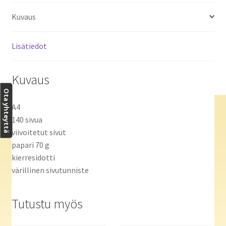
Kuvaus
Lisätiedot
Kuvaus
Ota yhteyttä
A4
140 sivua
viivoitetut sivut
papari 70 g
kierresidotti
värillinen sivutunniste
Tutustu myös