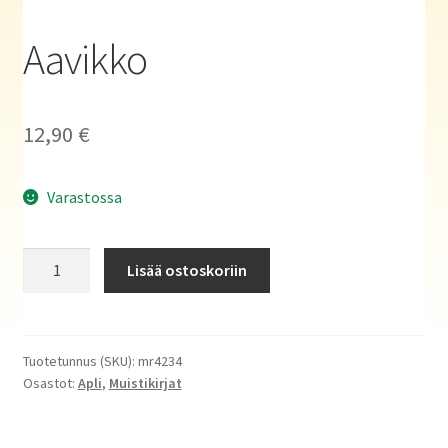
Haluatko kirjailijaksi?
Aavikko
12,90
€
Varastossa
Aavikko
Lisää ostoskoriin
määrä
Tuotetunnus (SKU):
mr4234
Osastot:
Apli
,
Muistikirjat