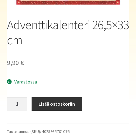
Haluatko kirjailijaksi?
Adventtikalenteri 26,5×33
cm
9,90
€
Varastossa
Adventtikalenteri
Lisää ostoskoriin
26,5x33
cm
määrä
Tuotetunnus (SKU):
4025985701076