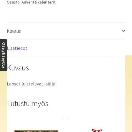
Osasto:
Adventtikalenterit
Kuvaus
Ota yhteyttä
Lisätiedot
Kuvaus
Lapset luistelevat jäällä
Tutustu myös