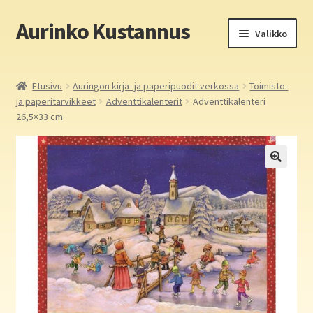
Aurinko Kustannus
Siirry
Siirry
Valikko
navigointiin
sisältöön
Etusivu
Etusivu
Auringon kirja- ja paperipuodit verkossa
Toimisto-
ja paperitarvikkeet
Adventtikalenterit
Adventtikalenteri
Yritys
26,5×33 cm
In English
Yhteystiedot
Laajen
Aurinko Kustannus: kirjat
alemm
tason
Laajen
Auringon kirja- ja paperipuodit verkossa
valikko
alemm
tason
Media
valikko