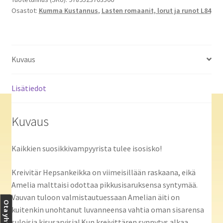
Osastot:
Kumma Kustannus
,
Lasten romaanit, lorut ja runot L84
määrä
Kuvaus
Lisätiedot
Kuvaus
Kaikkien suosikkivampyyrista tulee isosisko!
Kreivitär Hepsankeikka on viimeisillään raskaana, eikä
Amelia malttaisi odottaa pikkusisaruksensa syntymää.
Vauvan tuloon valmistautuessaan Amelian äiti on
Ota yhteyttä
kuitenkin unohtanut luvanneensa vahtia oman sisarensa
suloisia kisusarvisia! Kun kreivittären synnytys alkaa,