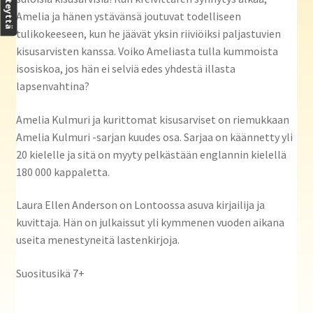
Amelia ja hänen ystävänsä joutuvat todelliseen
tulikokeeseen, kun he jäävät yksin riiviöiksi paljastuvien
kisusarvisten kanssa. Voiko Ameliasta tulla kummoista
isosiskoa, jos hän ei selviä edes yhdestä illasta
lapsenvahtina?
Amelia Kulmuri ja kurittomat kisusarviset on riemukkaan
Amelia Kulmuri -sarjan kuudes osa. Sarjaa on käännetty yli
20 kielelle ja sitä on myyty pelkästään englannin kielellä
180 000 kappaletta.
Laura Ellen Anderson on Lontoossa asuva kirjailija ja
kuvittaja. Hän on julkaissut yli kymmenen vuoden aikana
useita menestyneitä lastenkirjoja.
Suositusikä 7+