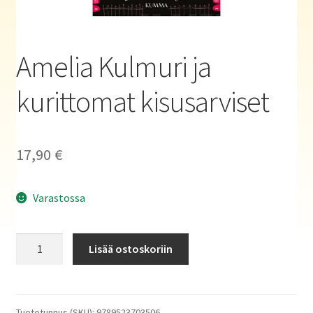
Haluatko kirjailijaksi?
Amelia Kulmuri ja
kurittomat kisusarviset
17,90
€
Varastossa
Amelia
Lisää ostoskoriin
Kulmuri
ja
kurittomat
kisusarviset
Tuotetunnus (SKU):
9789523703506