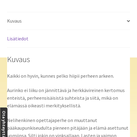
Kuvaus
Lisätiedot
Kuvaus
Kaikki on hyvin, kunnes pelko hiipii perheen arkeen.
Aurinko ei liiku on jännittävä ja herkkävireinen kertomus
enteistä, perheensisäisistä suhteista ja siitä, mikä on
elämässä oikeasti merkityksellistä.
Ota yhteyttä
Nelihenkinen opettajaperhe on muuttanut
pääkaupunkiseudulta pieneen pitäjään ja elämä asettunut
uomiinsa. Silti jokin on vinksallaan. Lasten ja vaimon