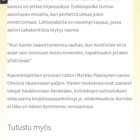
kanssa on pitkiä hiljaisuuksia. Esikoispoika tuntuu
aavistavan ennalta, kun perhettä uhkaa jokin
onnettomuus. Lähiseuduilla on useampi tapaus, jossa
auton takakontista löytyy ruumis.
”Kun luulee saavuttaneensa rauhan, kun kuvittelee että
asiat vain toistuvat kuten ennenkin, tapahtuukin jotakin
yllättävää.”
Kaunokirjallisen proosan taituri Markku Pääskynen sanoo
tiheissä lauseissaan paljon. Hänen teoksensa ovat saaneet
lukijat haukkomaan henkeään, kriitikkojen suitsutuksen
sekä useita kirjallisuuspalkintoja ja -ehdokkuuksia. Aurinko
ei liiku on hänen kymmenes romaaninsa.
Tutustu myös