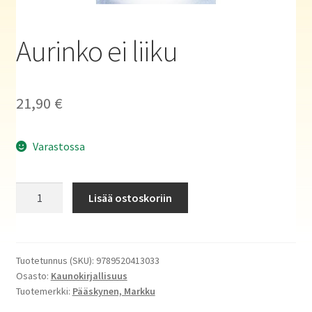
Haluatko kirjailijaksi?
Aurinko ei liiku
21,90
€
Varastossa
Aurinko
Lisää ostoskoriin
ei
liiku
määrä
Tuotetunnus (SKU):
9789520413033
Osasto:
Kaunokirjallisuus
Tuotemerkki:
Pääskynen, Markku