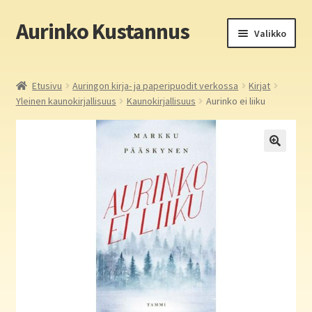
Aurinko Kustannus
Siirry
Siirry
Valikko
navigointiin
sisältöön
Etusivu
Etusivu
Auringon kirja- ja paperipuodit verkossa
Kirjat
Yleinen kaunokirjallisuus
Kaunokirjallisuus
Aurinko ei liiku
Yritys
In English
Yhteystiedot
Laajen
Aurinko Kustannus: kirjat
alemm
tason
Laajen
Auringon kirja- ja paperipuodit verkossa
valikko
alemm
tason
Media
valikko