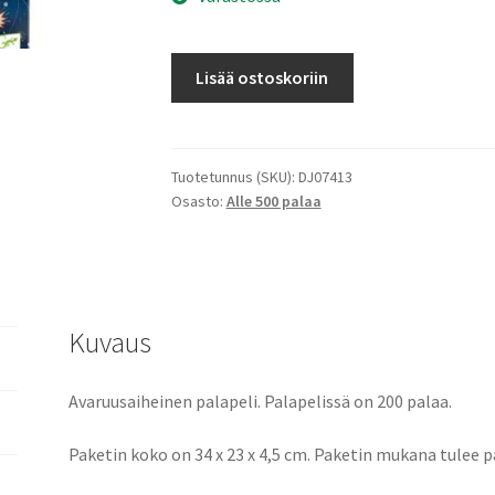
Avaruus-
Lisää ostoskoriin
palapeli
määrä
Tuotetunnus (SKU):
DJ07413
Osasto:
Alle 500 palaa
Kuvaus
Avaruusaiheinen palapeli. Palapelissä on 200 palaa.
Paketin koko on 34 x 23 x 4,5 cm. Paketin mukana tulee pa