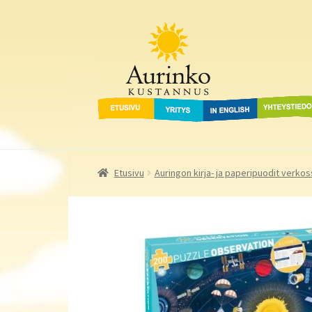
Aurinko Kustannus
Siirry
Siirry
navigointiin
sisältöön
Etusivu
Yritys
In English
Yhteystied
Etusivu
Auringon kirja- ja paperipuodit verkos