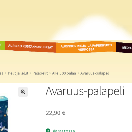
ot
Aurinko Kustannus: kirjat
Auringon kirja- ja
Media
paperipuodit verkossa
sa
Pelit ja lelut
Palapelit
Alle 500 palaa
Avaruus-palapeli
Avaruus-palapeli
22,90
€
Varastossa