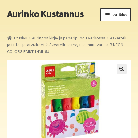
Aurinko Kustannus
Siirry
Siirry
Valikko
navigointiin
sisältöön
Etusivu
Etusivu
Auringon kirja- ja paperipuodit verkossa
Askartelu
ja taiteilijatarvikkeet
Akvarelli-, akryyli- ja muut värit
B.NEON
Yritys
COLORS PAINT 14ML 6U
In English
Yhteystiedot
Laajen
Aurinko Kustannus: kirjat
alemm
tason
Laajen
Auringon kirja- ja paperipuodit verkossa
valikko
alemm
tason
Media
valikko