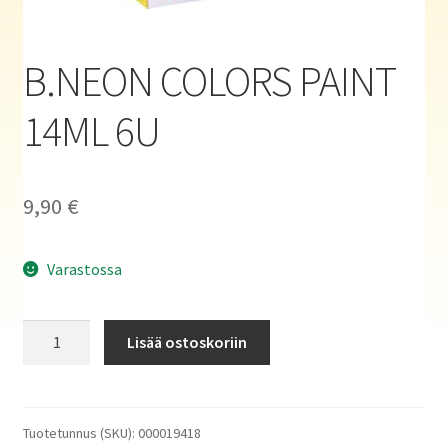
Haluatko kirjailijaksi?
B.NEON COLORS PAINT
14ML 6U
9,90
€
Varastossa
B.NEON
Lisää ostoskoriin
COLORS
PAINT
14ML
6U
Tuotetunnus (SKU):
000019418