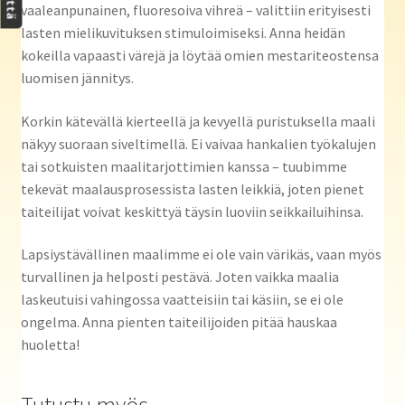
vaaleanpunainen, fluoresoiva vihreä – valittiin erityisesti
lasten mielikuvituksen stimuloimiseksi. Anna heidän
kokeilla vapaasti värejä ja löytää omien mestariteostensa
luomisen jännitys.
Korkin kätevällä kierteellä ja kevyellä puristuksella maali
näkyy suoraan siveltimellä. Ei vaivaa hankalien työkalujen
tai sotkuisten maalitarjottimien kanssa – tuubimme
tekevät maalausprosessista lasten leikkiä, joten pienet
taiteilijat voivat keskittyä täysin luoviin seikkailuihinsa.
Lapsiystävällinen maalimme ei ole vain värikäs, vaan myös
turvallinen ja helposti pestävä. Joten vaikka maalia
laskeutuisi vahingossa vaatteisiin tai käsiin, se ei ole
ongelma. Anna pienten taiteilijoiden pitää hauskaa
huoletta!