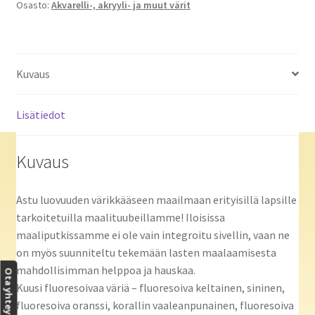
Osasto:
Akvarelli-, akryyli- ja muut värit
määrä
Kuvaus
Lisätiedot
Kuvaus
Astu luovuuden värikkääseen maailmaan erityisillä lapsille
tarkoitetuilla maalituubeillamme! Iloisissa
maaliputkissamme ei ole vain integroitu sivellin, vaan ne
on myös suunniteltu tekemään lasten maalaamisesta
mahdollisimman helppoa ja hauskaa.
Ota yhteyttä
Kuusi fluoresoivaa väriä – fluoresoiva keltainen, sininen,
fluoresoiva oranssi, korallin vaaleanpunainen, fluoresoiva