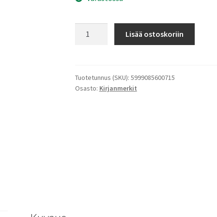
Budapest-
Lisää ostoskoriin
kirjanmerkki
määrä
Tuotetunnus (SKU):
5999085600715
Osasto:
Kirjanmerkit