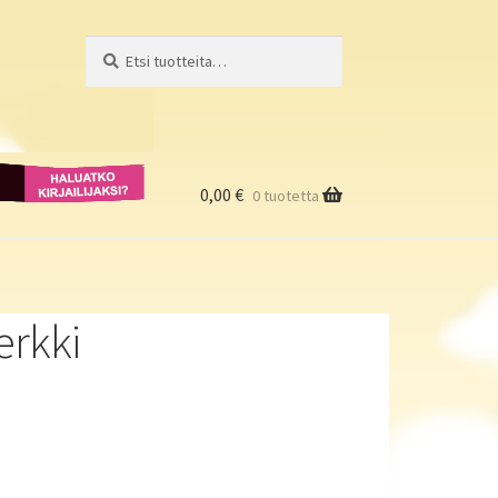
Etsi:
Haku
Haluatko
kirjailijaksi?
0,00
€
0 tuotetta
erkki