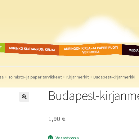
ot
Aurinko Kustannus: kirjat
Auringon kirja- ja
Media
paperipuodit verkossa
sa
Toimisto- ja paperitarvikkeet
Kirjanmerkit
Budapest-kirjanmerkki
Budapest-kirjanm
1,90
€
Varastossa