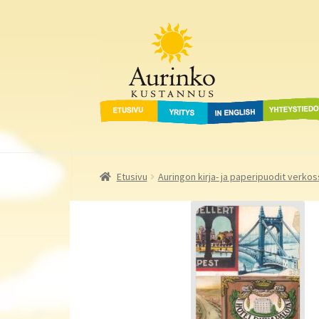
Aurinko Kustannus
Siirry
Siirry
navigointiin
sisältöön
Etusivu
Yritys
In English
Yhteystied
Etusivu
Auringon kirja- ja paperipuodit verkos