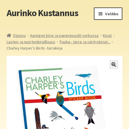
Aurinko Kustannus
Siirry
Siirry
Valikko
navigointiin
sisältöön
Etusivu
Etusivu
Auringon kirja- ja paperipuodit verkossa
Kirjat
Lasten- ja nuortenkirjallisuus
Puuha-, tarra- ja värityskirjat...
Yritys
Charley Harper’s Birds -tarrakirja
In English
Yhteystiedot
Laajen
Aurinko Kustannus: kirjat
alemm
tason
Laajen
Auringon kirja- ja paperipuodit verkossa
valikko
alemm
tason
Media
valikko