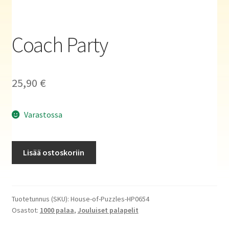
Haluatko kirjailijaksi?
Coach Party
25,90
€
Varastossa
Coach
Lisää ostoskoriin
Party
määrä
Tuotetunnus (SKU):
House-of-Puzzles-HP0654
Osastot:
1000 palaa
,
Jouluiset palapelit