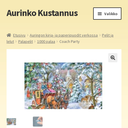
Aurinko Kustannus
Siirry
Siirry
Valikko
navigointiin
sisältöön
Etusivu
Etusivu
Auringon kirja- ja paperipuodit verkossa
Pelit ja
lelut
Palapelit
1000 palaa
Coach Party
Yritys
In English
Yhteystiedot
Laajen
Aurinko Kustannus: kirjat
alemm
tason
Laajen
Auringon kirja- ja paperipuodit verkossa
valikko
alemm
tason
Media
valikko