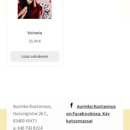
Victoria
25,90
€
Lisää ostoskoriin
Aurinko Kustannus,
Aurinko Kustannus
Helsingintie 26 C,
on Facebookissa. Käy
03400 VIHTI
katsomassa!
p. 040 743 8314