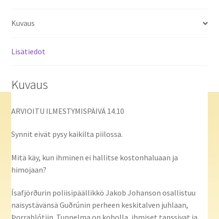
Kuvaus
Lisätiedot
Kuvaus
ARVIOITU ILMESTYMISPÄIVÄ 14.10
Synnit eivät pysy kaikilta piilossa.
Mitä käy, kun ihminen ei hallitse kostonhaluaan ja
himojaan?
Ísafjörðurin poliisipäällikkö Jakob Johanson osallistuu
naisystävänsä Guðrúnin perheen keskitalven juhlaan,
Þorrablótiin. Tunnelma on koholla, ihmiset tanssivat ja