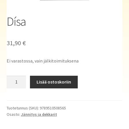
Haluatko kirjailijaksi?
Dísa
31,90
€
Ei varastossa, vain jälkitoimituksena
Dísa
Lisää ostoskoriin
määrä
Tuotetunnus (SKU):
9789510508565
Osasto:
Jännitys ja dekkarit