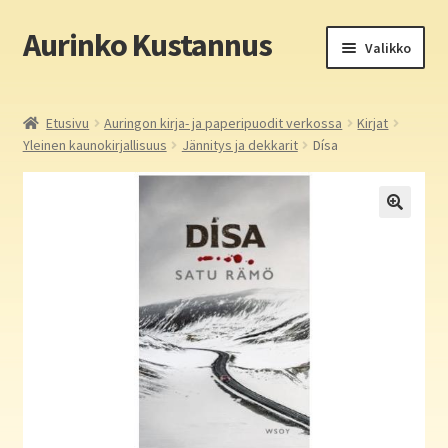
Aurinko Kustannus
Siirry
Siirry
Valikko
navigointiin
sisältöön
Etusivu
Etusivu
Auringon kirja- ja paperipuodit verkossa
Kirjat
Yleinen kaunokirjallisuus
Jännitys ja dekkarit
Dísa
Yritys
In English
Yhteystiedot
Laajen
Aurinko Kustannus: kirjat
alemm
tason
Laajen
Auringon kirja- ja paperipuodit verkossa
valikko
alemm
tason
Media
valikko