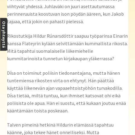
viihtyvät yhdessä. Juhlaväki on juuri asettautumassa
perinneruuista koostuvan ison pöydän ääreen, kun Jakob
tajuaa, että jokin on pahasti pielessä.
Ota yhteyttä
Rikostutkija Hildur Rúnarsdóttir saapuu työparinsa Einarin
kanssa Flateyrin kylään selvittämään kummallista rikosta.
Mitä tapahtui suomalaiselle liikemiehelle
kummitarinoista tunnetun kirjakaupan yläkerrassa?
Dísa on toiminut poliisin tiedonantajana, mutta hänen
tuntemiensa rikosten virta on ehtynyt. Hän päättää
käyttää liikenevän ajan vapaaehtoistyöhön turvakodilla.
Dísa tietää, miltä tuntuu, kun ihmiset katsovat ohi eikä
poliisista ole apua. Hän ei suostu, että kukaan joutuu enää
kääntämään toista poskeaan.
Talven pimeinä hetkinä Hildurin elämässä tapahtuu
käänne, joka tekee hänet onnelliseksi. Mutta