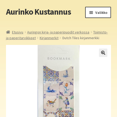
Aurinko Kustannus
Siirry
Siirry
Valikko
navigointiin
sisältöön
Etusivu
Etusivu
Auringon kirja- ja paperipuodit verkossa
Toimisto-
ja paperitarvikkeet
Kirjanmerkit
Dutch Tiles kirjanmerkki
Yritys
In English
Yhteystiedot
Laajen
Aurinko Kustannus: kirjat
alemm
tason
Laajen
Auringon kirja- ja paperipuodit verkossa
valikko
alemm
tason
Media
valikko