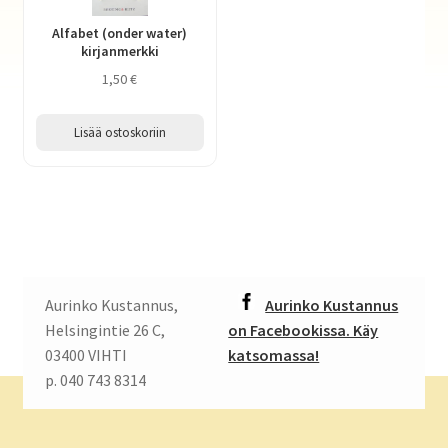
Alfabet (onder water)
kirjanmerkki
1,50
€
Lisää ostoskoriin
Aurinko Kustannus,
Aurinko Kustannus
Helsingintie 26 C,
on Facebookissa. Käy
03400 VIHTI
katsomassa!
p. 040 743 8314