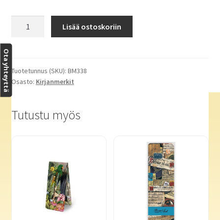
Dutch
Lisää ostoskoriin
Tiles
kirjanmerkki
Ota yhteyttä
määrä
Tuotetunnus (SKU):
BM338
Osasto:
Kirjanmerkit
Tutustu myös