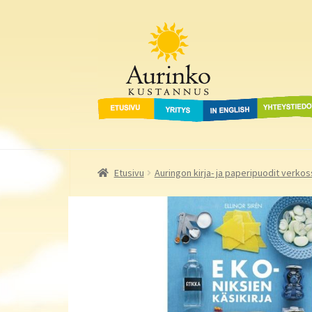
Aurinko Kustannus
Siirry
Siirry
navigointiin
sisältöön
Etusivu
Yritys
In English
Yhteystied
Etusivu
Auringon kirja- ja paperipuodit verkos