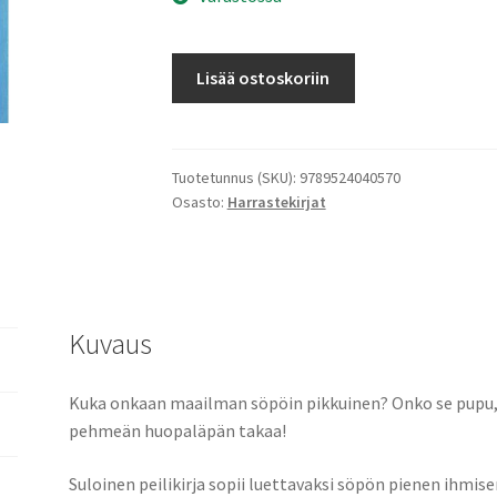
Ekoniksien
Lisää ostoskoriin
käsikirja
määrä
Tuotetunnus (SKU):
9789524040570
Osasto:
Harrastekirjat
Kuvaus
Kuka onkaan maailman söpöin pikkuinen? Onko se pupu, hi
pehmeän huopaläpän takaa!
Suloinen peilikirja sopii luettavaksi söpön pienen ihmise