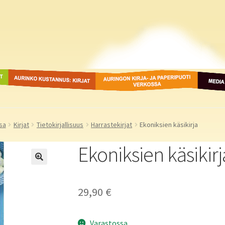
ot
Aurinko Kustannus: kirjat
Auringon kirja- ja
Media
paperipuodit verkossa
sa
Kirjat
Tietokirjallisuus
Harrastekirjat
Ekoniksien käsikirja
Ekoniksien käsikirj
29,90
€
Varastossa