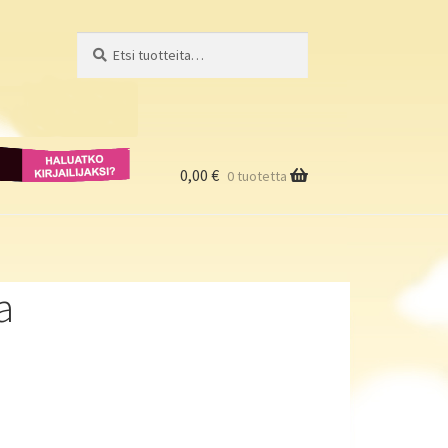
Etsi:
Haku
Haluatko
kirjailijaksi?
0,00
€
0 tuotetta
a