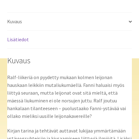
Kuvaus
Lisätiedot
Kuvaus
Ralf-liikeriä on pyydetty mukaan kolmen leijonan
hauskaan leikkiin mutaliukumäellä. Fanni haluaisi myös
liittyä seuraan, mutta leijonat ovat sitä mieltä, että
mäessä liukuminen ei ole norsujen juttu. Ralf joutuu
hankalaan tilanteeseen – puolustaako Fanni-ystävää vai
ollako mieliksi uusille leijonakavereille?
Kirjan tarina ja tehtävät auttavat lukijaa ymmärtämään
ystävyyssuhteisiin ja kiusaamiseen liittyviä ilmiöitä. Lisäksi