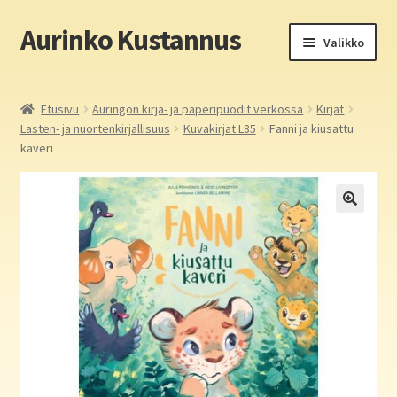
Aurinko Kustannus
Siirry
Siirry
Valikko
navigointiin
sisältöön
Etusivu
Etusivu
Auringon kirja- ja paperipuodit verkossa
Kirjat
Lasten- ja nuortenkirjallisuus
Kuvakirjat L85
Fanni ja kiusattu
Yritys
kaveri
In English
Yhteystiedot
Laajen
Aurinko Kustannus: kirjat
alemm
tason
Laajen
Auringon kirja- ja paperipuodit verkossa
valikko
alemm
tason
Media
valikko