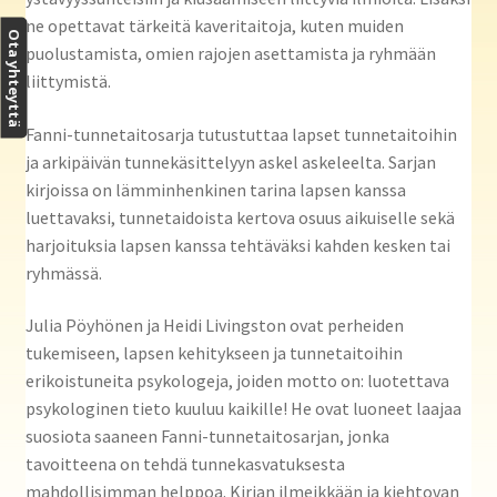
ne opettavat tärkeitä kaveritaitoja, kuten muiden
Ota yhteyttä
puolustamista, omien rajojen asettamista ja ryhmään
liittymistä.
Fanni-tunnetaitosarja tutustuttaa lapset tunnetaitoihin
ja arkipäivän tunnekäsittelyyn askel askeleelta. Sarjan
kirjoissa on lämminhenkinen tarina lapsen kanssa
luettavaksi, tunnetaidoista kertova osuus aikuiselle sekä
harjoituksia lapsen kanssa tehtäväksi kahden kesken tai
ryhmässä.
Julia Pöyhönen ja Heidi Livingston ovat perheiden
tukemiseen, lapsen kehitykseen ja tunnetaitoihin
erikoistuneita psykologeja, joiden motto on: luotettava
psykologinen tieto kuuluu kaikille! He ovat luoneet laajaa
suosiota saaneen Fanni-tunnetaitosarjan, jonka
tavoitteena on tehdä tunnekasvatuksesta
mahdollisimman helppoa. Kirjan ilmeikkään ja kiehtovan