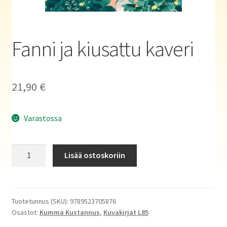
Haluatko kirjailijaksi?
Fanni ja kiusattu kaveri
21,90
€
Varastossa
Fanni
Lisää ostoskoriin
ja
kiusattu
kaveri
määrä
Tuotetunnus (SKU):
9789523705876
Osastot:
Kumma Kustannus
,
Kuvakirjat L85