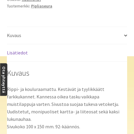
Tuotemerkki:
Pipliaseura
Kuvaus
Lisätiedot
Ota yhteyttä
Kuvaus
Rippi- ja kouluraamattu. Kestävät ja tyylikkäätt
farkkukannet. Kannessa oikea tasku vaikkapa
muistilappuja varten. Sivustoa suojaa tukeva vetoketju.
Uudistetut, monipuoliset kartta- ja liiteosat sekä kaksi
lukunauhaa.
Sivukoko 100 x 150 mm. 92-käännös.