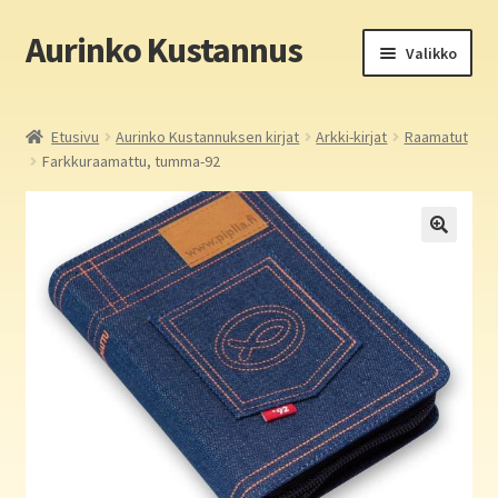
Aurinko Kustannus
Siirry
Siirry
Valikko
navigointiin
sisältöön
Etusivu
Etusivu
Aurinko Kustannuksen kirjat
Arkki-kirjat
Raamatut
Farkkuraamattu, tumma-92
Yritys
In English
Yhteystiedot
Laajen
Aurinko Kustannus: kirjat
alemm
tason
Laajen
Auringon kirja- ja paperipuodit verkossa
valikko
alemm
tason
Media
valikko