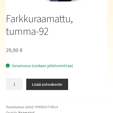
Haluatko kirjailijaksi?
Farkkuraamattu,
tumma-92
29,90
€
Varastossa (voidaan jälkitoimittaa)
Farkkuraamattu,
Lisää ostoskoriin
tumma-
92
määrä
Tuotetunnus (SKU):
9789515774514
Osasto:
Raamatut