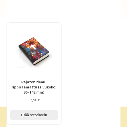
Rajaton riemu
rippiraamattu (sivukoko:
96×142 mm)
17,50
€
Lisää ostoskoriin