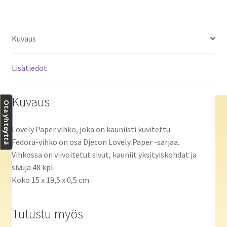
Kuvaus
Lisätiedot
Kuvaus
Ota yhteyttä
Lovely Paper vihko, joka on kauniisti kuvitettu.
Fedora-vihko on osa Djecon Lovely Paper -sarjaa.
Vihkossa on viivoitetut sivut, kauniit yksityiskohdat ja
sivuja 48 kpl.
Koko 15 x 19,5 x 0,5 cm
Tutustu myös