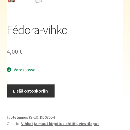
Haluatko kirjailijaksi?
Fédora-vihko
4,00
€
Varastossa
Fédora-
Lisää ostoskoriin
vihko
määrä
Tuotetunnus (SKU):
DD03554
Osasto:
Vihkot ja muut kirjoituslehtiöt, viestilaput