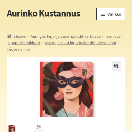
Aurinko Kustannus
Siirry
Siirry
Valikko
navigointiin
sisältöön
Etusivu
Etusivu
Auringon kirja- ja paperipuodit verkossa
Toimisto-
ja paperitarvikkeet
Vihkot ja muut kirjoituslehtiöt, viestilaput
Yritys
Fédora-vihko
In English
Yhteystiedot
Laajen
Aurinko Kustannus: kirjat
alemm
tason
Laajen
Auringon kirja- ja paperipuodit verkossa
valikko
alemm
tason
Media
valikko