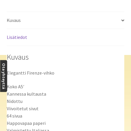
Kuvaus
Lisätiedot
Kuvaus
Ota yhteyttä
Elegantti Firenze-vihko
Koko A5′
Kannessa kultausta
Nidottu
Viivoitetut sivut
64 sivua
Happovapaa paperi
Valmistettu Italiassa