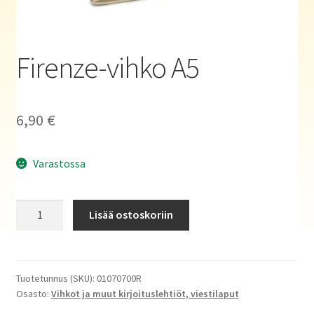
Haluatko kirjailijaksi?
Firenze-vihko A5
6,90
€
Varastossa
Firenze-
Lisää ostoskoriin
vihko
A5
määrä
Tuotetunnus (SKU):
01070700R
Osasto:
Vihkot ja muut kirjoituslehtiöt, viestilaput