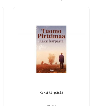
Kaksi kärpästä
29,90
€