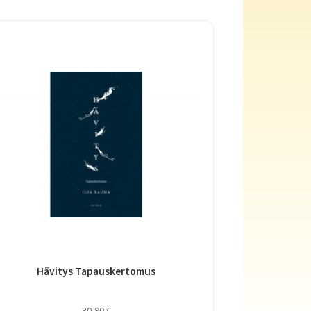
Hävitys Tapauskertomus
30,90
€