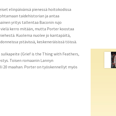
eiset elinpäivänsä pienessä hoitokodissa
nohtamaan taidehistorian ja antaa
nen yritys tallentaa Baconin rujo
t vielä kerro mitään, mutta Porter koostaa
miehestä. Kuolema nuolee jo kantapäitä,
donneissa ystävissä, keskeneräisissä töissä.
 sulkapeite (Grief is the Thing with Feathers,
estys. Toisen romaanin Lannyn
yli 20 maahan. Porter on työskennellyt myös