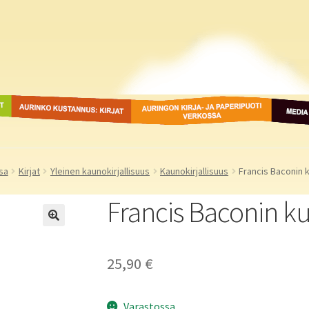
ot
Aurinko Kustannus: kirjat
Auringon kirja- ja
Media
paperipuodit verkossa
sa
Kirjat
Yleinen kaunokirjallisuus
Kaunokirjallisuus
Francis Baconin
Francis Baconin 
25,90
€
Varastossa