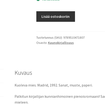
Francis
Lisää ostoskoriin
Baconin
kuolema
määrä
Tuotetunnus (SKU):
9789510471807
Osasto:
Kaunokirjallisuus
Kuvaus
Kuoleva mies. Madrid, 1992. Sanat, muste, paperi.
Palkitun kirjailijan kunnianhimoinen pienoisromaani! San
mieleen.