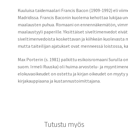
Kuuluisa taidemaalari Francis Bacon (1909-1992) eli viim
Madridissa. Francis Baconin kuolema kehottaa lukijaa u
maalausten puhua. Romaani on ennennäkemätön, vimmai
maalaustyyli paperille. Yksittäiset siveltimenvedot eivä
siveltimenvedoista koskettavan ja kiihkeän kuolevasta 
mutta taiteilijan ajatukset ovat menneessä loistossa, ka
Max Porterin (s. 1981) palkittu esikoisromaani Surulla on
suom. Irmeli Ruuska) oli huima arvostelu- ja myyntimen
elokuvaoikeudet on ostettu ja kirjan oikeudet on myyty 
kirjakauppiaana ja kustannustoimittajana.
Tutustu myös