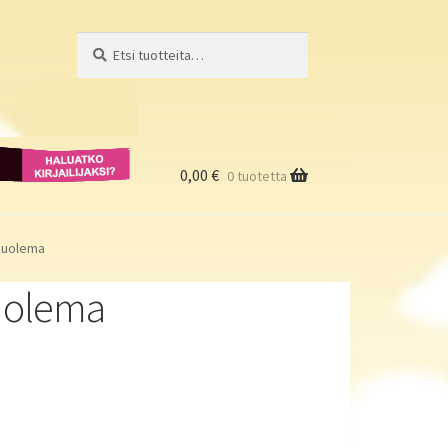
Etsi:
Haku
Haluatko
kirjailijaksi?
0,00
€
0 tuotetta
 kuolema
kuolema