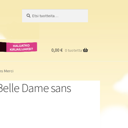
Etsi:
Haku
Haluatko
kirjailijaksi?
0,00
€
0 tuotetta
ns Merci
 Belle Dame sans