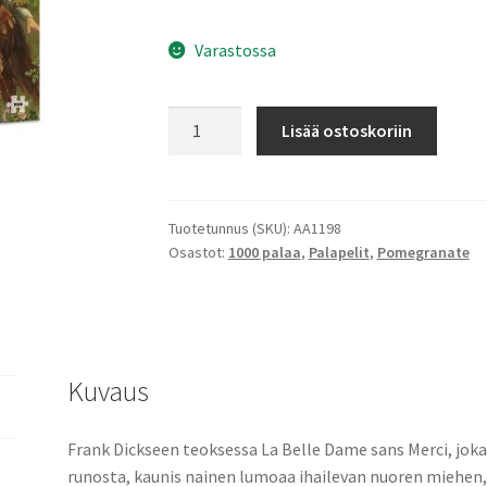
Varastossa
Frank
Lisää ostoskoriin
Dicksee:
La
Belle
Dame
Tuotetunnus (SKU):
AA1198
Osastot:
1000 palaa
,
Palapelit
,
Pomegranate
sans
Merci
määrä
Kuvaus
Frank Dickseen teoksessa La Belle Dame sans Merci, jok
runosta, kaunis nainen lumoaa ihailevan nuoren miehe