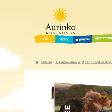
Aurinko Kustannus
Siirry
Siirry
navigointiin
sisältöön
Etusivu
Yritys
In English
Yhteystied
Etusivu
Auringon kirja- ja paperipuodit verkos