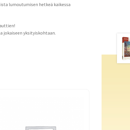
ttista lumoutumisen hetkeä kaikessa
auttien!
 jokaiseen yksityiskohtaan.