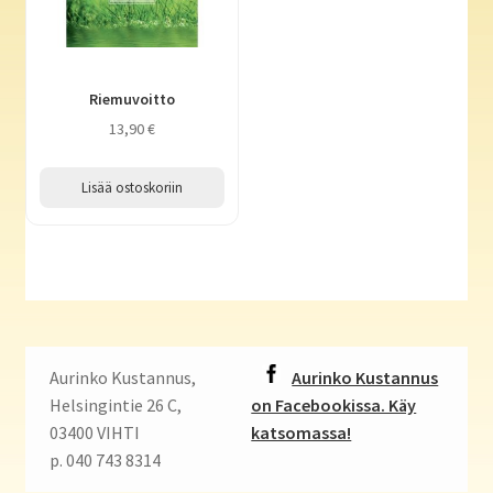
Riemuvoitto
13,90
€
Lisää ostoskoriin
Aurinko Kustannus,
Aurinko Kustannus
Helsingintie 26 C,
on Facebookissa. Käy
03400 VIHTI
katsomassa!
p. 040 743 8314