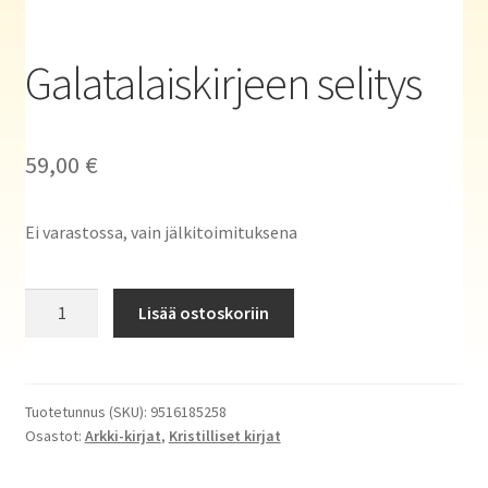
Haluatko kirjailijaksi?
Galatalaiskirjeen selitys
59,00
€
Ei varastossa, vain jälkitoimituksena
Galatalaiskirjeen
Lisää ostoskoriin
selitys
määrä
Tuotetunnus (SKU):
9516185258
Osastot:
Arkki-kirjat
,
Kristilliset kirjat