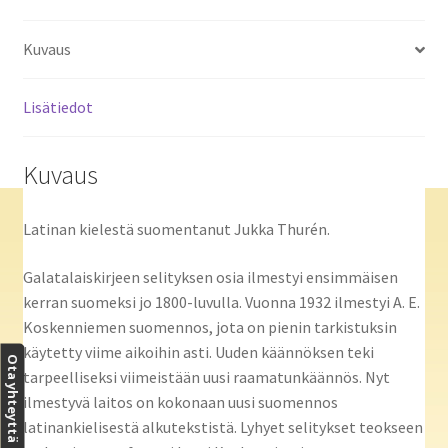
Kuvaus
Lisätiedot
Kuvaus
Latinan kielestä suomentanut Jukka Thurén.
Galatalaiskirjeen selityksen osia ilmestyi ensimmäisen
kerran suomeksi jo 1800-luvulla. Vuonna 1932 ilmestyi A. E.
Koskenniemen suomennos, jota on pienin tarkistuksin
käytetty viime aikoihin asti. Uuden käännöksen teki
Ota yhteyttä
tarpeelliseksi viimeistään uusi raamatunkäännös. Nyt
ilmestyvä laitos on kokonaan uusi suomennos
latinankielisestä alkutekstistä. Lyhyet selitykset teokseen