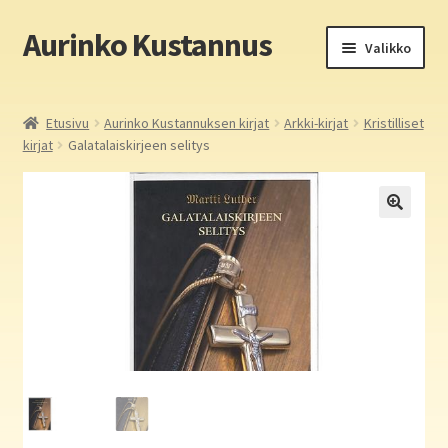
Aurinko Kustannus
Siirry
Siirry
Valikko
navigointiin
sisältöön
Etusivu
Etusivu
Aurinko Kustannuksen kirjat
Arkki-kirjat
Kristilliset
kirjat
Galatalaiskirjeen selitys
Yritys
In English
Yhteystiedot
Laajen
Aurinko Kustannus: kirjat
alemm
tason
Laajen
Auringon kirja- ja paperipuodit verkossa
valikko
alemm
tason
Media
valikko