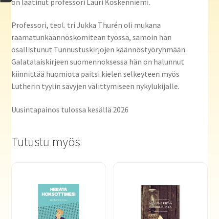
on laatinut professori Lauri Koskenniemi.
Professori, teol. tri Jukka Thurén oli mukana
raamatunkäännöskomitean työssä, samoin hän
osallistunut Tunnustuskirjojen käännöstyöryhmään.
Galatalaiskirjeen suomennoksessa hän on halunnut
kiinnittää huomiota paitsi kielen selkeyteen myös
Lutherin tyylin sävyjen välittymiseen nykylukijalle.
Uusintapainos tulossa kesällä 2026
Tutustu myös