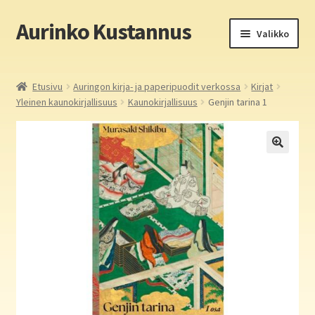
Aurinko Kustannus
Siirry
Siirry
Valikko
navigointiin
sisältöön
Etusivu
Etusivu
Auringon kirja- ja paperipuodit verkossa
Kirjat
Yleinen kaunokirjallisuus
Kaunokirjallisuus
Genjin tarina 1
Yritys
In English
Yhteystiedot
Laajen
Aurinko Kustannus: kirjat
alemm
tason
Laajen
Auringon kirja- ja paperipuodit verkossa
valikko
alemm
tason
Media
valikko