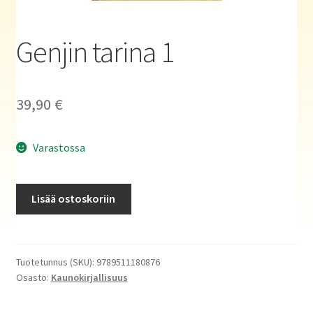
Haluatko kirjailijaksi?
Genjin tarina 1
39,90
€
Varastossa
Genjin
Lisää ostoskoriin
tarina
1
määrä
Tuotetunnus (SKU):
9789511180876
Osasto:
Kaunokirjallisuus