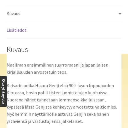
Kuvaus
Lisätiedot
Kuvaus
Maailman ensimmäinen suurromaani ja japanilaisen
kirjallisuuden arvostetuin teos.
Ota yhteyttä
Keisarin poika Hikaru Genji elää 900-luvun loppupuolen
Kiotossa, hovin poliittisten juonittelujen kuohuissa.
Nuorena hänet tunnetaan lemmenseikkailuistaan,
kypsässä iässä Genjistä kehkeytyy arvostettu valtiomies.
Myöhemmin näyttämölle astuvat Genjin sekä hänen
ystäviensä ja vastustajiensa jälkeläiset.