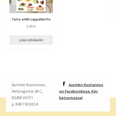
Tarra-arkki Leppäkerttu
3,90
€
Lisää ostoskoriin
Aurinko Kustannus,
Aurinko Kustannus
Helsingintie 26 C,
on Facebookissa. Käy
03400 VIHTI
katsomassa!
p. 040 743 8314