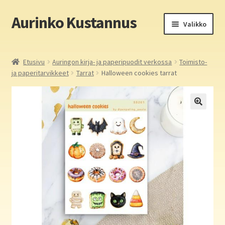
Aurinko Kustannus
Siirry
Siirry
Valikko
navigointiin
sisältöön
Etusivu
Etusivu
Auringon kirja- ja paperipuodit verkossa
Toimisto-
ja paperitarvikkeet
Tarrat
Halloween cookies tarrat
Yritys
In English
Yhteystiedot
Laajen
Aurinko Kustannus: kirjat
alemm
tason
Laajen
Auringon kirja- ja paperipuodit verkossa
valikko
alemm
tason
Media
valikko