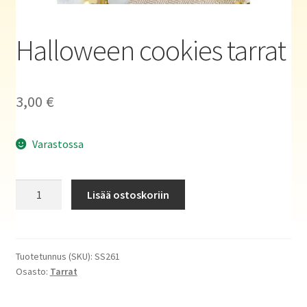
Haluatko kirjailijaksi?
Halloween cookies tarrat
3,00
€
Varastossa
Halloween
Lisää ostoskoriin
cookies
tarrat
määrä
Tuotetunnus (SKU):
SS261
Osasto:
Tarrat