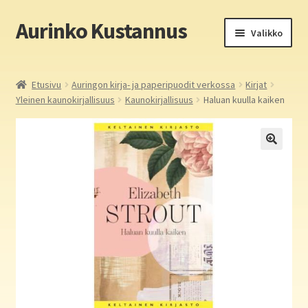
Aurinko Kustannus
Siirry
Siirry
Valikko
navigointiin
sisältöön
Etusivu
Etusivu
Auringon kirja- ja paperipuodit verkossa
Kirjat
Yleinen kaunokirjallisuus
Kaunokirjallisuus
Haluan kuulla kaiken
Yritys
In English
Yhteystiedot
Laajen
Aurinko Kustannus: kirjat
alemm
tason
Laajen
Auringon kirja- ja paperipuodit verkossa
valikko
alemm
tason
Media
valikko