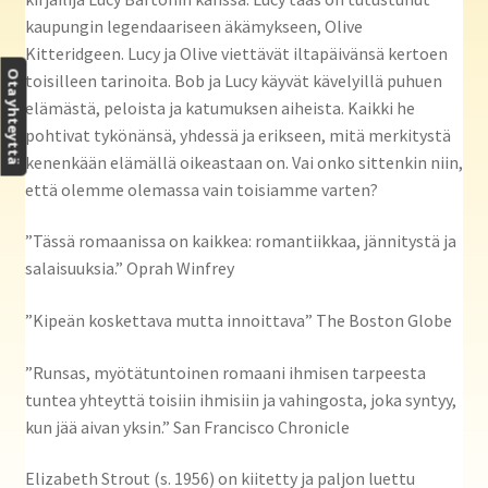
kaupungin legendaariseen äkämykseen, Olive
Kitteridgeen. Lucy ja Olive viettävät iltapäivänsä kertoen
Ota yhteyttä
toisilleen tarinoita. Bob ja Lucy käyvät kävelyillä puhuen
elämästä, peloista ja katumuksen aiheista. Kaikki he
pohtivat tykönänsä, yhdessä ja erikseen, mitä merkitystä
kenenkään elämällä oikeastaan on. Vai onko sittenkin niin,
että olemme olemassa vain toisiamme varten?
”Tässä romaanissa on kaikkea: romantiikkaa, jännitystä ja
salaisuuksia.” Oprah Winfrey
”Kipeän koskettava mutta innoittava” The Boston Globe
”Runsas, myötätuntoinen romaani ihmisen tarpeesta
tuntea yhteyttä toisiin ihmisiin ja vahingosta, joka syntyy,
kun jää aivan yksin.” San Francisco Chronicle
Elizabeth Strout (s. 1956) on kiitetty ja paljon luettu