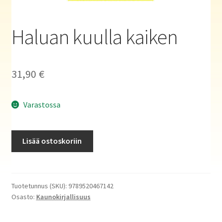
Haluatko kirjailijaksi?
Haluan kuulla kaiken
31,90
€
Varastossa
Haluan
Lisää ostoskoriin
kuulla
kaiken
määrä
Tuotetunnus (SKU):
9789520467142
Osasto:
Kaunokirjallisuus