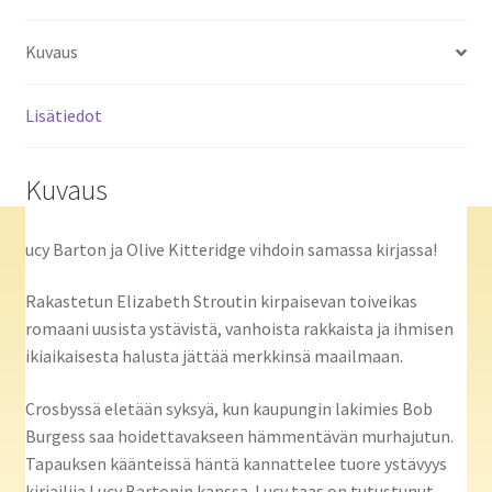
Kuvaus
Lisätiedot
Kuvaus
ucy Barton ja Olive Kitteridge vihdoin samassa kirjassa!
Rakastetun Elizabeth Stroutin kirpaisevan toiveikas
romaani uusista ystävistä, vanhoista rakkaista ja ihmisen
ikiaikaisesta halusta jättää merkkinsä maailmaan.
Crosbyssä eletään syksyä, kun kaupungin lakimies Bob
Burgess saa hoidettavakseen hämmentävän murhajutun.
Tapauksen käänteissä häntä kannattelee tuore ystävyys
kirjailija Lucy Bartonin kanssa. Lucy taas on tutustunut