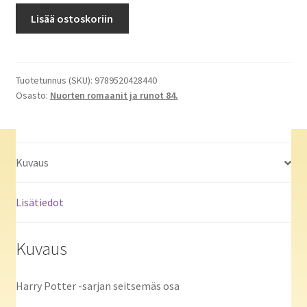
Harry
Lisää ostoskoriin
Potter
ja
kuoleman
varjelukset
Tuotetunnus (SKU):
9789520428440
Osasto:
Nuorten romaanit ja runot 84.
määrä
Kuvaus
Lisätiedot
Kuvaus
Harry Potter -sarjan seitsemäs osa