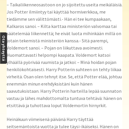
– Taikaliikenneosastoon on jo sijoitettu useita meikäläisiä.
Jos Potter ilmiintyy tai käyttää hormiverkkoa, me
tiedämme sen välittömästi.- Hän ei tee kumpaakaan,
Kalkaros sanoi. – Kilta karttaa ministeriön valvomaa tai
säätelemää liikennettä; he eivät luota mihinkään millä on
Ota yhteyttä
jotain tekemistä ministeriön kanssa.- Sitä parempi,
Voldemort sanoi. – Pojan on liikuttava avoimesti.
Huomattavasti helpompi kaapata. Voldemort katsoi
ylhäällä pyörivää ruumista ja jatkoi: – Minä hoidan pojan
henkilökohtaisesti. Harry Potterin suhteen on tehty liikaa
virheitä. Osan olen tehnyt itse. Se, että Potter elää, johtuu
enemmän minun erehdyksistäni kuin hänen
saavutuksistaan. Harry Potterin harteilla lepää suunnaton
vastuu ja lähes mahdottomalta tuntuva tehtävä: hänen on
etsittävä ja tuhottava loput Voldemortin hirnyrkit.
Heinäkuun viimeisenä päivänä Harry täyttää
seitsemäntoista vuotta ja tulee täysi-ikäiseksi. Hänen on