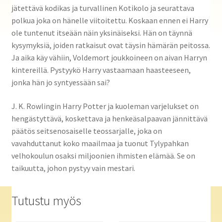
jätettävä kodikas ja turvallinen Kotikolo ja seurattava
polkua joka on hänelle viitoitettu. Koskaan ennen ei Harry
ole tuntenut itseään näin yksinäiseksi. Hän on täynnä
kysymyksiä, joiden ratkaisut ovat täysin hämärän peitossa.
Ja aika käy vähiin, Voldemort joukkoineen on aivan Harryn
kintereillä. Pystyykö Harry vastaamaan haasteeseen,
jonka hän jo syntyessään sai?
J. K. Rowlingin Harry Potter ja kuoleman varjelukset on
hengästyttävä, koskettava ja henkeäsalpaavan jännittävä
päätös seitsenosaiselle teossarjalle, joka on
vavahduttanut koko maailmaa ja tuonut Tylypahkan
velhokoulun osaksi miljoonien ihmisten elämää. Se on
taikuutta, johon pystyy vain mestari.
Tutustu myös