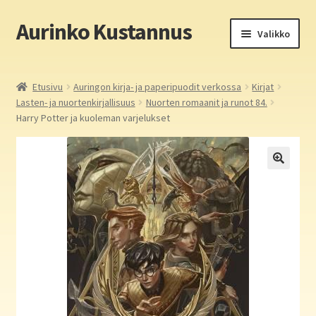
Aurinko Kustannus
Siirry
Siirry
Valikko
navigointiin
sisältöön
Etusivu
Etusivu
Auringon kirja- ja paperipuodit verkossa
Kirjat
Lasten- ja nuortenkirjallisuus
Nuorten romaanit ja runot 84.
Yritys
Harry Potter ja kuoleman varjelukset
In English
Yhteystiedot
Laajen
Aurinko Kustannus: kirjat
alemm
tason
Laajen
Auringon kirja- ja paperipuodit verkossa
valikko
alemm
tason
Media
valikko