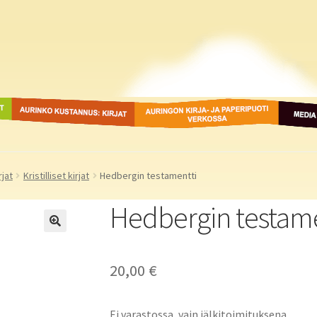
ot
Aurinko Kustannus: kirjat
Auringon kirja- ja
Media
paperipuodit verkossa
rjat
Kristilliset kirjat
Hedbergin testamentti
Hedbergin testame
20,00
€
Ei varastossa, vain jälkitoimituksena