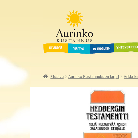
Aurinko Kustannus
Siirry
Siirry
navigointiin
sisältöön
Etusivu
Yritys
In English
Yhteystied
Etusivu
Aurinko Kustannuksen kirjat
Arkki-ki