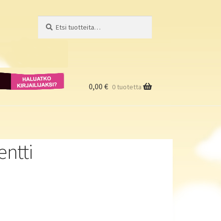
Etsi:
Haku
Haluatko
kirjailijaksi?
0,00
€
0 tuotetta
ntti