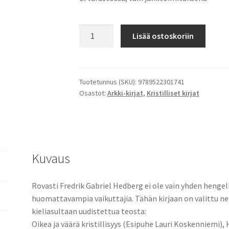
Hedbergin
Lisää ostoskoriin
testamentti
määrä
Tuotetunnus (SKU):
9789522301741
Osastot:
Arkki-kirjat
,
Kristilliset kirjat
Kuvaus
Rovasti Fredrik Gabriel Hedberg ei ole vain yhden hengel
huomattavampia vaikuttajia. Tähän kirjaan on valittu n
kieliasultaan uudistettua teosta:
Oikea ja väärä kristillisyys (Esipuhe Lauri Koskenniemi),