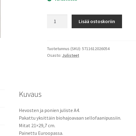
Hevoset
Lisää ostoskoriin
ja
ponit
juliste
määrä
Tuotetunnus (SKU):
5711612026054
Osasto:
Julisteet
Kuvaus
Hevosten ja ponien juliste A4.
Pakattu yksittäin biohajoavaan sellofaanipussiin.
Mitat 21×29,7 cm.
Painettu Euroopassa.