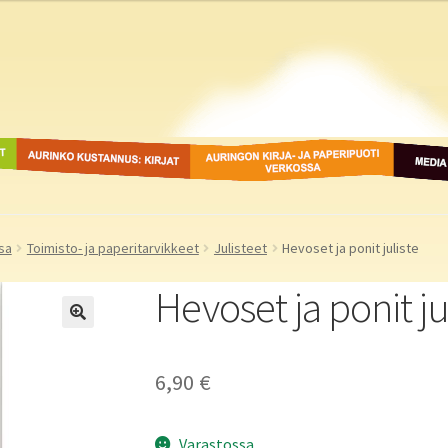
ot
Aurinko Kustannus: kirjat
Auringon kirja- ja
Media
paperipuodit verkossa
sa
Toimisto- ja paperitarvikkeet
Julisteet
Hevoset ja ponit juliste
Hevoset ja ponit ju
6,90
€
Varastossa