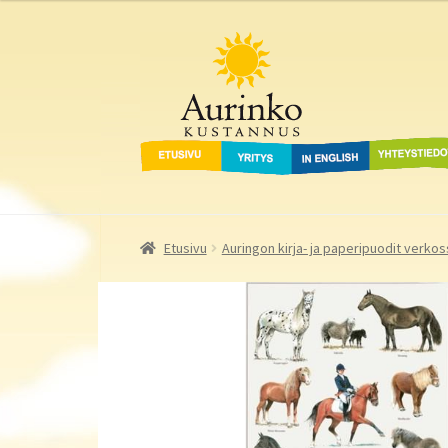
Aurinko Kustannus
Siirry
Siirry
navigointiin
sisältöön
Etusivu
Yritys
In English
Yhteystied
Etusivu
Auringon kirja- ja paperipuodit verkos