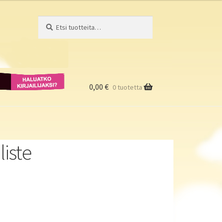
Etsi:
Haku
Haluatko
kirjailijaksi?
0,00
€
0 tuotetta
liste