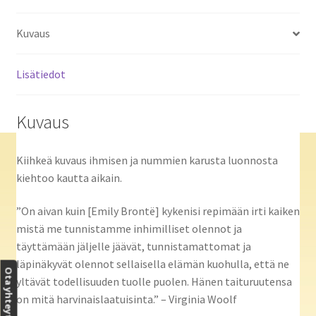
Kuvaus
Lisätiedot
Kuvaus
Kiihkeä kuvaus ihmisen ja nummien karusta luonnosta
kiehtoo kautta aikain.
”On aivan kuin [Emily Brontë] kykenisi repimään irti kaiken
mistä me tunnistamme inhimilliset olennot ja
täyttämään jäljelle jäävät, tunnistamattomat ja
läpinäkyvät olennot sellaisella elämän kuohulla, että ne
Ota yhteyttä
yltävät todellisuuden tuolle puolen. Hänen taituruutensa
on mitä harvinaislaatuisinta.” – Virginia Woolf