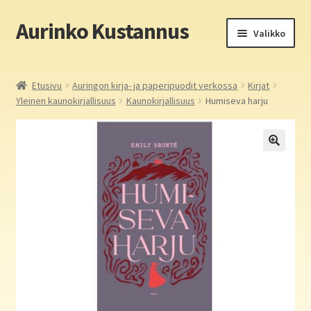
Aurinko Kustannus
Siirry
Siirry
Valikko
navigointiin
sisältöön
Etusivu
Etusivu
Auringon kirja- ja paperipuodit verkossa
Kirjat
Yleinen kaunokirjallisuus
Kaunokirjallisuus
Humiseva harju
Yritys
In English
Yhteystiedot
Laajen
Aurinko Kustannus: kirjat
alemm
tason
Laajen
Auringon kirja- ja paperipuodit verkossa
valikko
alemm
tason
Media
valikko