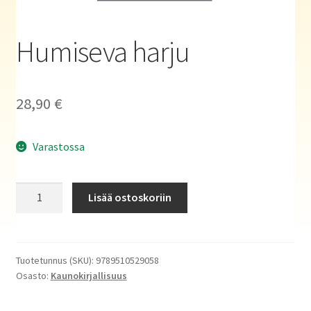
Haluatko kirjailijaksi?
Humiseva harju
28,90
€
Varastossa
Humiseva
Lisää ostoskoriin
harju
määrä
Tuotetunnus (SKU):
9789510529058
Osasto:
Kaunokirjallisuus