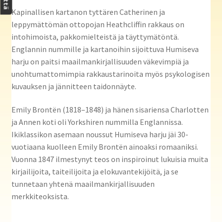
Kapinallisen kartanon tyttären Catherinen ja
leppymättömän ottopojan Heathcliffin rakkaus on
intohimoista, pakkomielteistä ja täyttymätöntä.
Englannin nummille ja kartanoihin sijoittuva Humiseva
harju on paitsi maailmankirjallisuuden väkevimpiä ja
unohtumattomimpia rakkaustarinoita myös psykologisen
kuvauksen ja jännitteen taidonnäyte.
Emily Brontën (1818–1848) ja hänen sisariensa Charlotten
ja Annen koti oli Yorkshiren nummilla Englannissa.
Ikiklassikon asemaan noussut Humiseva harju jäi 30-
vuotiaana kuolleen Emily Brontën ainoaksi romaaniksi.
Vuonna 1847 ilmestynyt teos on inspiroinut lukuisia muita
kirjailijoita, taiteilijoita ja elokuvantekijöitä, ja se
tunnetaan yhtenä maailmankirjallisuuden
merkkiteoksista.