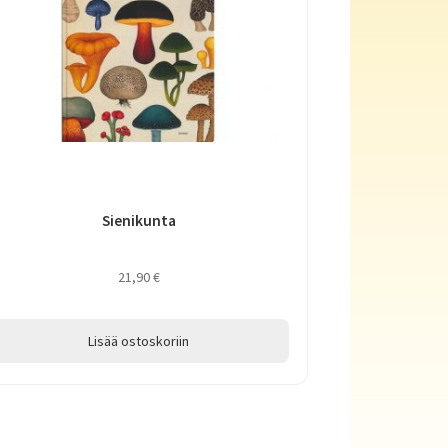
Sienikunta
21,90
€
Lisää ostoskoriin