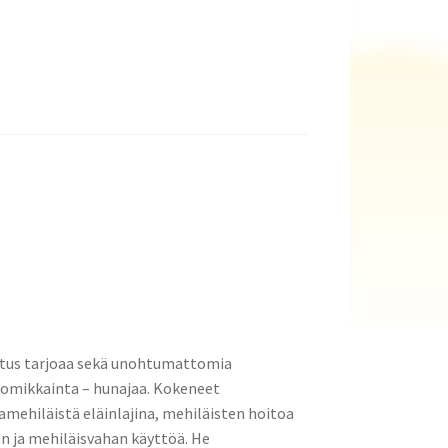
astus tarjoaa sekä unohtumattomia
romikkainta – hunajaa. Kokeneet
rhamehiläistä eläinlajina, mehiläisten hoitoa
 ja mehiläisvahan käyttöä. He