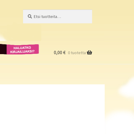
Etsi:
Haku
Haluatko
kirjailijaksi?
0,00
€
0 tuotetta