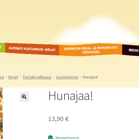
ot
Aurinko Kustannus: kirjat
Auringon kirja- ja
Media
paperipuodit verkossa
sa
Kirjat
Tietokirjallisuus
Luontokirjat
Hunajaa!
Hunajaa!
13,90
€
Varastossa