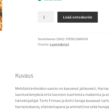
Hunajaa!
Lisää ostoskoriin
määrä
Tuotetunnus (SKU):
9789522665676
Osasto:
Luontokirjat
Kuvaus
Mehiläistenhoidon suosio on kasvanut jatkuvasti. Harr
luontoelämyksiä että luonnon tuotteista makeinta ja a
tietokirjailijat Terhi Friman ja Antti Saraja kuvaavat ta
harrastuksena, elämäntapana ja ammattina sekä hunajan