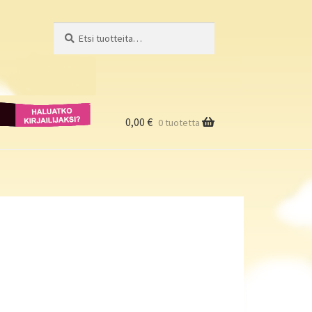
Etsi:
Haku
Haluatko
kirjailijaksi?
0,00
€
0 tuotetta