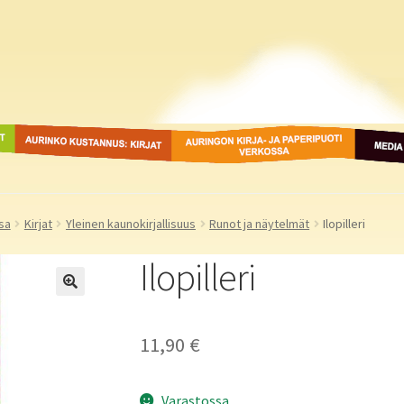
ot
Aurinko Kustannus: kirjat
Auringon kirja- ja
Media
paperipuodit verkossa
sa
Kirjat
Yleinen kaunokirjallisuus
Runot ja näytelmät
Ilopilleri
Ilopilleri
11,90
€
Varastossa