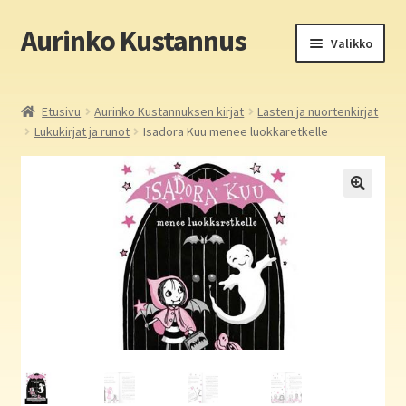
Aurinko Kustannus
Siirry
Siirry
Valikko
navigointiin
sisältöön
Etusivu
Etusivu
Aurinko Kustannuksen kirjat
Lasten ja nuortenkirjat
Lukukirjat ja runot
Isadora Kuu menee luokkaretkelle
Yritys
In English
Yhteystiedot
Laajen
Aurinko Kustannus: kirjat
alemm
tason
Laajen
Auringon kirja- ja paperipuodit verkossa
valikko
alemm
tason
Media
valikko