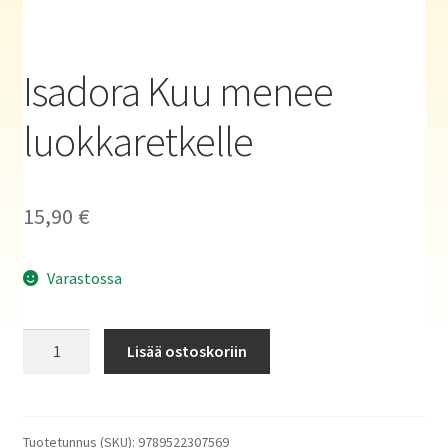
Haluatko kirjailijaksi?
Isadora Kuu menee
luokkaretkelle
15,90
€
Varastossa
Isadora
Lisää ostoskoriin
Kuu
menee
luokkaretkelle
määrä
Tuotetunnus (SKU):
9789522307569