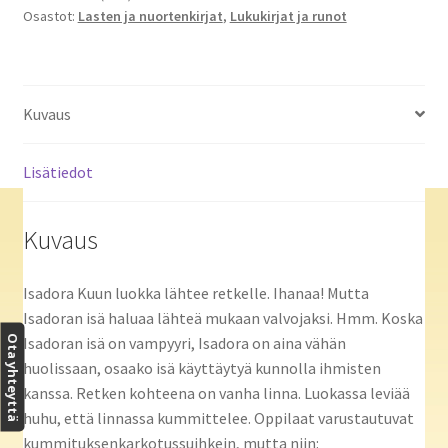
Osastot:
Lasten ja nuortenkirjat
,
Lukukirjat ja runot
Kuvaus
Lisätiedot
Kuvaus
Isadora Kuun luokka lähtee retkelle. Ihanaa! Mutta
Isadoran isä haluaa lähteä mukaan valvojaksi. Hmm. Koska
Ota yhteyttä
Isadoran isä on vampyyri, Isadora on aina vähän
huolissaan, osaako isä käyttäytyä kunnolla ihmisten
kanssa. Retken kohteena on vanha linna. Luokassa leviää
huhu, että linnassa kummittelee. Oppilaat varustautuvat
kummituksenkarkotussuihkein, mutta niin: