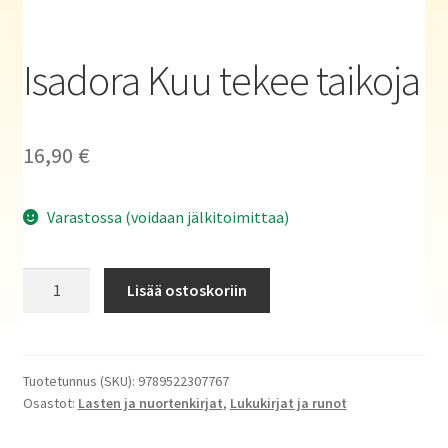
Haluatko kirjailijaksi?
Isadora Kuu tekee taikoja
16,90
€
Varastossa (voidaan jälkitoimittaa)
Isadora
Lisää ostoskoriin
Kuu
tekee
taikoja
määrä
Tuotetunnus (SKU):
9789522307767
Osastot:
Lasten ja nuortenkirjat
,
Lukukirjat ja runot