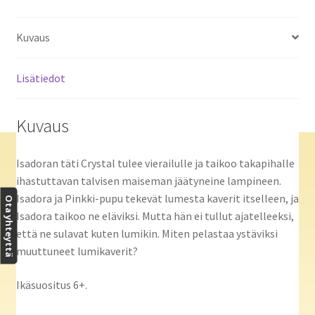
Kuvaus
Lisätiedot
Kuvaus
Isadoran täti Crystal tulee vierailulle ja taikoo takapihalle
ihastuttavan talvisen maiseman jäätyneine lampineen.
Isadora ja Pinkki-pupu tekevät lumesta kaverit itselleen, ja
Ota yhteyttä
Isadora taikoo ne eläviksi. Mutta hän ei tullut ajatelleeksi,
että ne sulavat kuten lumikin. Miten pelastaa ystäviksi
muuttuneet lumikaverit?
Ikäsuositus 6+.