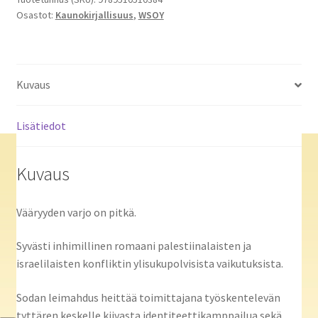
Osastot:
Kaunokirjallisuus
,
WSOY
Kuvaus
Lisätiedot
Kuvaus
Vääryyden varjo on pitkä.
Syvästi inhimillinen romaani palestiinalaisten ja
israelilaisten konfliktin ylisukupolvisista vaikutuksista.
Sodan leimahdus heittää toimittajana työskentelevän
tyttären keskelle kiivasta identiteettikamppailua sekä