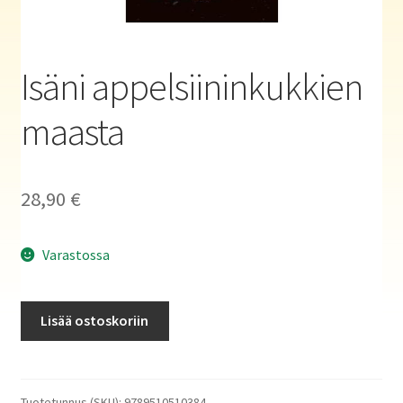
Haluatko kirjailijaksi?
Isäni appelsiininkukkien
maasta
28,90
€
Varastossa
Isäni
Lisää ostoskoriin
appelsiininkukkien
maasta
määrä
Tuotetunnus (SKU):
9789510510384