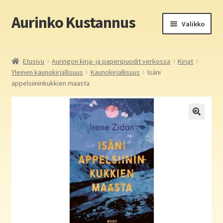
Aurinko Kustannus
Siirry
Siirry
Valikko
navigointiin
sisältöön
Etusivu
Etusivu
Auringon kirja- ja paperipuodit verkossa
Kirjat
Yleinen kaunokirjallisuus
Kaunokirjallisuus
Isäni
Yritys
appelsiininkukkien maasta
In English
Yhteystiedot
Laajen
Aurinko Kustannus: kirjat
alemm
tason
Laajen
Auringon kirja- ja paperipuodit verkossa
valikko
alemm
tason
Media
valikko