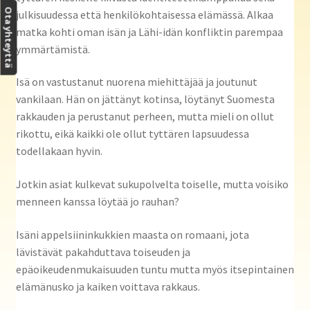
Ota yhteyttä
julkisuudessa että henkilökohtaisessa elämässä. Alkaa
matka kohti oman isän ja Lähi-idän konfliktin parempaa
ymmärtämistä.
Isä on vastustanut nuorena miehittäjää ja joutunut
vankilaan. Hän on jättänyt kotinsa, löytänyt Suomesta
rakkauden ja perustanut perheen, mutta mieli on ollut
rikottu, eikä kaikki ole ollut tyttären lapsuudessa
todellakaan hyvin.
Jotkin asiat kulkevat sukupolvelta toiselle, mutta voisiko
menneen kanssa löytää jo rauhan?
Isäni appelsiininkukkien maasta on romaani, jota
lävistävät pakahduttava toiseuden ja
epäoikeudenmukaisuuden tuntu mutta myös itsepintainen
elämänusko ja kaiken voittava rakkaus.