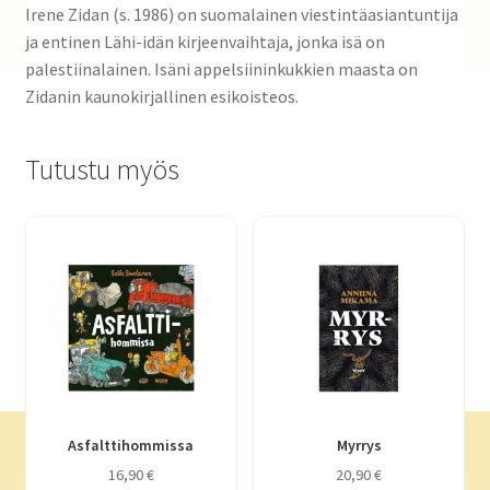
Irene Zidan (s. 1986) on suomalainen viestintäasiantuntija
ja entinen Lähi-idän kirjeenvaihtaja, jonka isä on
palestiinalainen. Isäni appelsiininkukkien maasta on
Zidanin kaunokirjallinen esikoisteos.
Tutustu myös
Asfalttihommissa
Myrrys
16,90
€
20,90
€