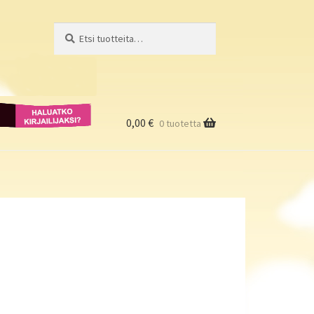
Etsi:
Haku
Haluatko
kirjailijaksi?
0,00
€
0 tuotetta