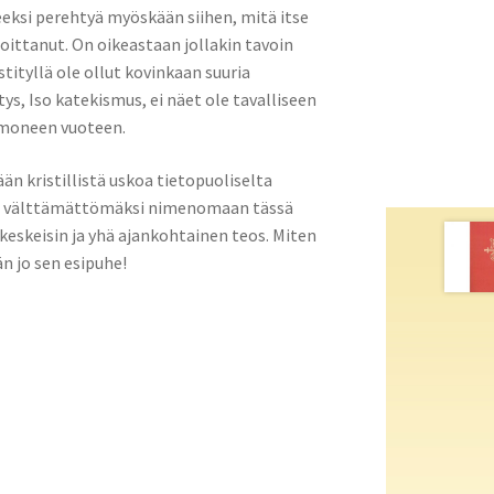
teeksi perehtyä myöskään siihen, mitä itse
oittanut. On oikeastaan jollakin tavoin
stityllä ole ollut kovinkaan suuria
ys, Iso katekismus, ei näet ole tavalliseen
a moneen vuoteen.
n kristillistä uskoa tietopuoliselta
ttu välttämättömäksi nimenomaan tässä
 keskeisin ja yhä ajankohtainen teos. Miten
n jo sen esipuhe!