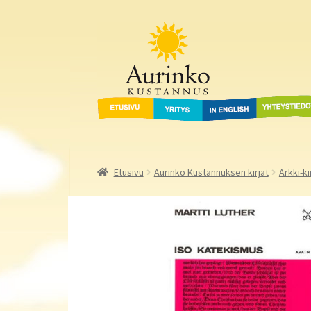
Aurinko Kustannus
Siirry
Siirry
navigointiin
sisältöön
Etusivu
Yritys
In English
Yhteystied
Etusivu
Aurinko Kustannuksen kirjat
Arkki-ki