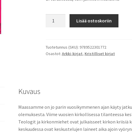
Iso
Lisää ostoskoriin
katekismus
määrä
Tuotetunnus (SKU):
9789522301772
Osastot:
Arkki-kirjat
,
Kristilliset kirjat
Kuvaus
Maassamme on jo parin vuosikymmenen ajan käyty jatkuv
olemuksesta. Viime vuosien kirkollisessa tilanteessa kes
Teologit ja kirkonmiehet ovat julkaisseet kirkon kriisiä k
keskuudessa ovat keskustelujen laineet aika ajoin vyöryn