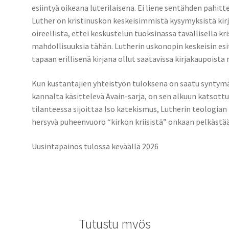
esiintyä oikeana luterilaisena. Ei liene sentähden pahit
Luther on kristinuskon keskeisimmistä kysymyksistä kirj
oireellista, ettei keskustelun tuoksinassa tavallisella kri
mahdollisuuksia tähän. Lutherin uskonopin keskeisin esit
tapaan erillisenä kirjana ollut saatavissa kirjakaupoist
Kun kustantajien yhteistyön tuloksena on saatu syntymää
kannalta käsittelevä Avain-sarja, on sen alkuun katso
tilanteessa sijoittaa Iso katekismus, Lutherin teologian
hersyvä puheenvuoro “kirkon kriisistä” onkaan pelkästää
Uusintapainos tulossa keväällä 2026
Tutustu myös