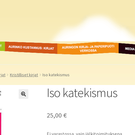
ot
Aurinko Kustannus: kirjat
Auringon kirja- ja
Media
paperipuodit verkossa
rjat
Kristilliset kirjat
Iso katekismus
Iso katekismus
25,00
€
Ei varastossa, vain jälkitoimituksena