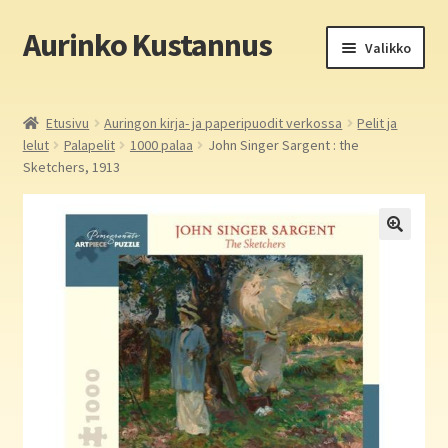
Aurinko Kustannus
Siirry
Siirry
Valikko
navigointiin
sisältöön
Etusivu
Etusivu
Auringon kirja- ja paperipuodit verkossa
Pelit ja
lelut
Palapelit
1000 palaa
John Singer Sargent : the
Yritys
Sketchers, 1913
In English
Yhteystiedot
Laajen
Aurinko Kustannus: kirjat
alemm
tason
Laajen
Auringon kirja- ja paperipuodit verkossa
valikko
alemm
tason
Media
valikko