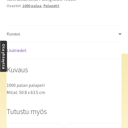
Osastot:
1000 palaa
,
Palapelit
Sketchers,
1913
määrä
Kuvaus
Ota yhteyttä
Lisätiedot
Kuvaus
1000 palan palapeli
Mitat: 50.8 x 63.5 cm
Tutustu myös