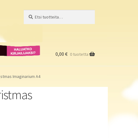
Etsi:
Haku
Haluatko
kirjailijaksi?
0,00
€
0 tuotetta
ristmas Imaginarium A4
ristmas