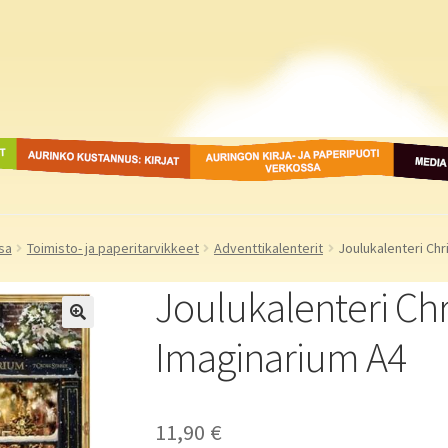
ot
Aurinko Kustannus: kirjat
Auringon kirja- ja
Media
paperipuodit verkossa
sa
Toimisto- ja paperitarvikkeet
Adventtikalenterit
Joulukalenteri Ch
Joulukalenteri Ch
Imaginarium A4
11,90
€