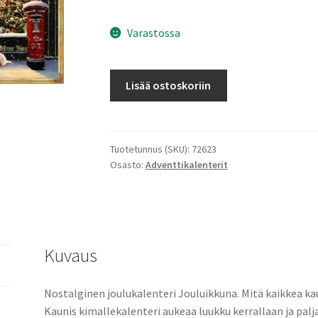
Varastossa
Joulukalenteri
Lisää ostoskoriin
Christmas
Imaginarium
A4
määrä
Tuotetunnus (SKU):
72623
Osasto:
Adventtikalenterit
Kuvaus
Nostalginen joulukalenteri Jouluikkuna. Mitä kaikkea ka
Kaunis kimallekalenteri aukeaa luukku kerrallaan ja palj